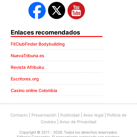
Enlaces recomendados
FitClubFinder Bodybuilding
NuevaTribuna.es
Revista Afribuku
Escritores.org
Casino online Colombia
Contacto
|
Presentación
|
Publicidad
|
Aviso legal
|
Política de
Cookies
|
Aviso de Privacidad
Copyright © 2011 - 2026. Todos los derechos reservados.
Editorial Conceptos. El pensamiento expresado con palabras.