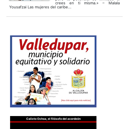
crees en ti misma.» – Malala
Yousafzai Las mujeres del caribe...
Calixto Ochoa, el filósofo del acordeón