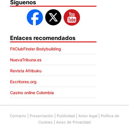
Síguenos
Enlaces recomendados
FitClubFinder Bodybuilding
NuevaTribuna.es
Revista Afribuku
Escritores.org
Casino online Colombia
Contacto
|
Presentación
|
Publicidad
|
Aviso legal
|
Política de
Cookies
|
Aviso de Privacidad