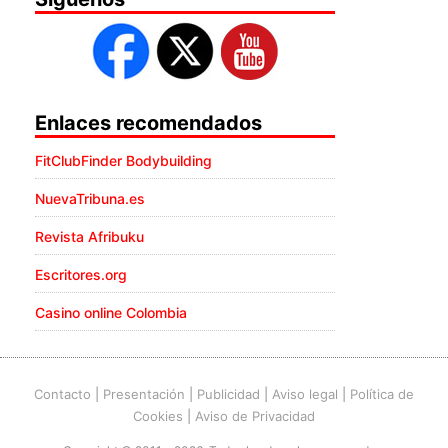
Enlaces recomendados
FitClubFinder Bodybuilding
NuevaTribuna.es
Revista Afribuku
Escritores.org
Casino online Colombia
Contacto
|
Presentación
|
Publicidad
|
Aviso legal
|
Política de
Cookies
|
Aviso de Privacidad