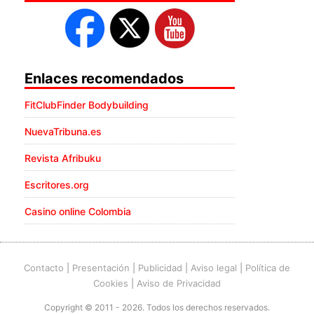
Enlaces recomendados
FitClubFinder Bodybuilding
NuevaTribuna.es
Revista Afribuku
Escritores.org
Casino online Colombia
Contacto
|
Presentación
|
Publicidad
|
Aviso legal
|
Política de
Cookies
|
Aviso de Privacidad
Copyright © 2011 - 2026. Todos los derechos reservados.