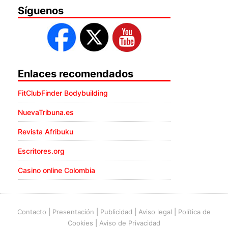
Síguenos
Enlaces recomendados
FitClubFinder Bodybuilding
NuevaTribuna.es
Revista Afribuku
Escritores.org
Casino online Colombia
Contacto
|
Presentación
|
Publicidad
|
Aviso legal
|
Política de
Cookies
|
Aviso de Privacidad