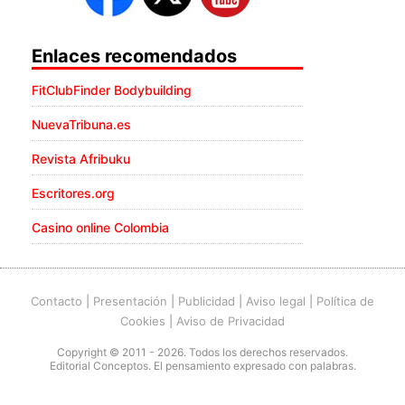
Enlaces recomendados
FitClubFinder Bodybuilding
NuevaTribuna.es
Revista Afribuku
Escritores.org
Casino online Colombia
Contacto
|
Presentación
|
Publicidad
|
Aviso legal
|
Política de
Cookies
|
Aviso de Privacidad
Copyright © 2011 - 2026. Todos los derechos reservados.
Editorial Conceptos. El pensamiento expresado con palabras.