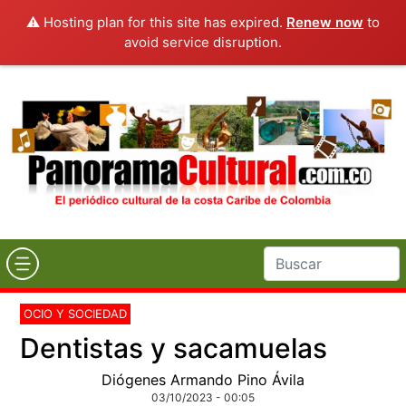
⚠️ Hosting plan for this site has expired.
Renew now
to
avoid service disruption.
OCIO Y SOCIEDAD
Dentistas y sacamuelas
Diógenes Armando Pino Ávila
03/10/2023 - 00:05