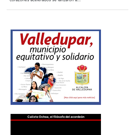
Calixto Ochoa, el filósofo del acordeón