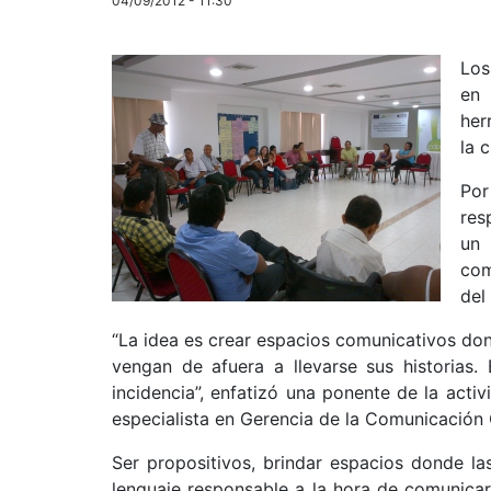
04/09/2012 - 11:30
Los
en 
her
la 
Por
res
un
com
del
“La idea es crear espacios comunicativos dond
vengan de afuera a llevarse sus historias
incidencia”, enfatizó una ponente de la acti
especialista en Gerencia de la Comunicación 
Ser propositivos, brindar espacios donde la
lenguaje responsable a la hora de comunicar,