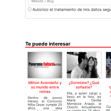
Autorizo el tratamiento de mis datos segú
Te puede interesar
Milton Avendaño y
¿Dormiste? ¿Qué
su mundo entre
soñaste?
c
reinas
Ella, a quien cargo y
beso en la foto, es
Dentro de pocos
María Cecilia
meses, el Concurso
Mendoza Araujo, la
Niña Cesar cumple 20
Cu
Chechi. Actualmente
años, una idea
de
ya ronda los 14 años,