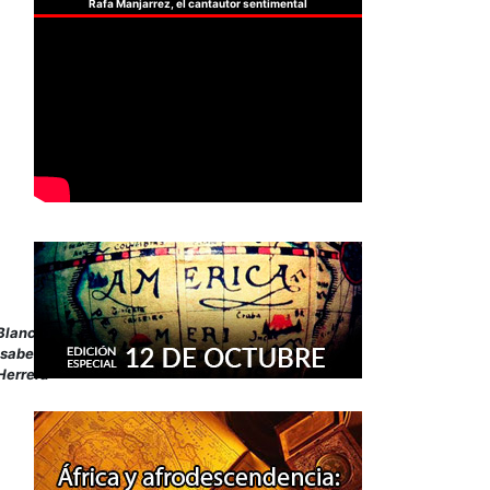
Rafa Manjarrez, el cantautor sentimental
Blanca
Isabel
Herrera