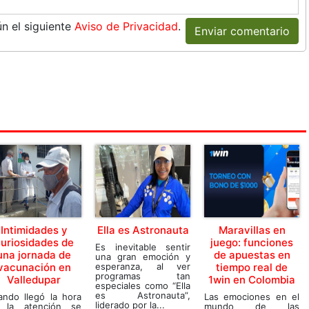
n el siguiente
Aviso de Privacidad
.
Enviar comentario
Intimidades y
Ella es Astronauta
Maravillas en
uriosidades de
juego: funciones
Es inevitable sentir
una jornada de
de apuestas en
una gran emoción y
vacunación en
esperanza, al ver
tiempo real de
programas tan
Valledupar
1win en Colombia
especiales como “Ella
es Astronauta”,
ando llegó la hora
Las emociones en el
liderado por la...
 la atención se
mundo de las