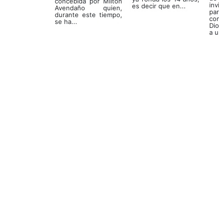
concebida por Milton
in
es decir que en...
Avendaño quien,
p
durante este tiempo,
co
se ha...
Di
a u