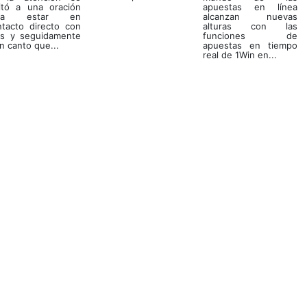
vitó a una oración
apuestas en línea
ara estar en
alcanzan nuevas
ntacto directo con
alturas con las
os y seguidamente
funciones de
n canto que...
apuestas en tiempo
real de 1Win en...