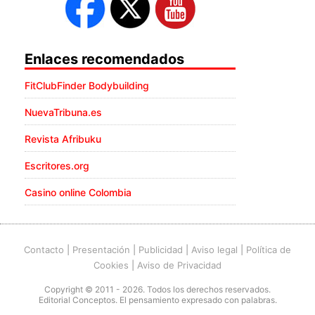
Enlaces recomendados
FitClubFinder Bodybuilding
NuevaTribuna.es
Revista Afribuku
Escritores.org
Casino online Colombia
Contacto
|
Presentación
|
Publicidad
|
Aviso legal
|
Política de
Cookies
|
Aviso de Privacidad
Copyright © 2011 - 2026. Todos los derechos reservados.
Editorial Conceptos. El pensamiento expresado con palabras.