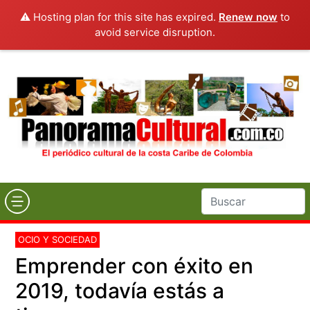
⚠️ Hosting plan for this site has expired.
Renew now
to
avoid service disruption.
OCIO Y SOCIEDAD
Emprender con éxito en
2019, todavía estás a