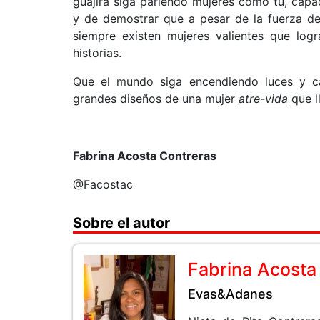
guajira siga pariendo mujeres como tú, cap
y de demostrar que a pesar de la fuerza de
siempre existen mujeres valientes que logr
historias.
Que el mundo siga encendiendo luces y cá
grandes diseños de una mujer
atre-vida
que ll
Fabrina Acosta Contreras
@Facostac
Sobre el autor
Fabrina Acosta
Evas&Adanes