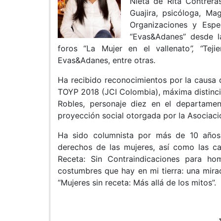
Nieta de Rita Contrera
Guajira, psicóloga, Ma
Organizaciones y Espe
“Evas&Adanes” desde la
foros “La Mujer en el vallenato
”, “
Teji
Evas&Adanes, entre otras.
Ha recibido reconocimientos por la causa 
TOYP 2018 (JCI Colombia), máxima distinci
Robles, personaje diez en el departame
proyección social otorgada por la Asociaci
Ha sido columnista por más de 10 años
derechos de las mujeres, así como las ca
Receta: Sin Contraindicaciones para ho
costumbres que hay en mi tierra: una mirad
“Mujeres sin receta: Más allá de los mitos”.