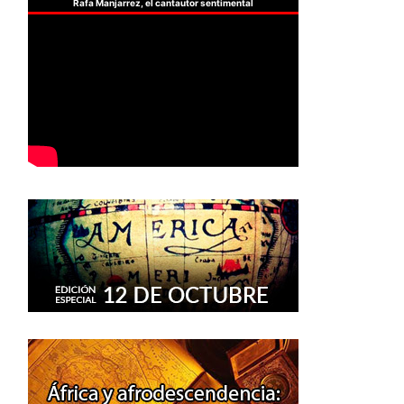
Rafa Manjarrez, el cantautor sentimental