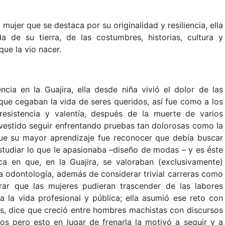
a mujer que se destaca por su originalidad y resiliencia, ella
de su tierra, de las costumbres, historias, cultura y
que la vio nacer.
cia en la Guajira, ella desde niña vivió el dolor de las
que cegaban la vida de seres queridos, así fue como a los
esistencia y valentía, después de la muerte de varios
e vestido seguir enfrentando pruebas tan dolorosas como la
ue su mayor aprendizaje fue reconocer que debía buscar
estudiar lo que le apasionaba
–
diseño de modas
–
y es éste
a en que, en la Guajira, se valoraban (exclusivamente)
a odontología, además de considerar trivial carreras como
rar que las mujeres pudieran trascender de las labores
 la vida profesional y pública; ella asumió ese reto con
vos, dice que creció entre hombres machistas con discursos
nos pero esto en lugar de frenarla la motivó a seguir y a