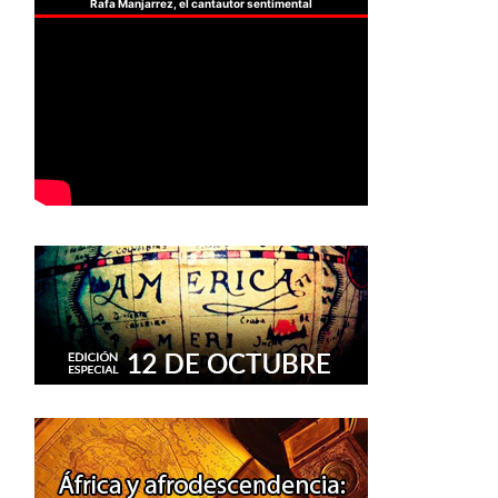
Rafa Manjarrez, el cantautor sentimental