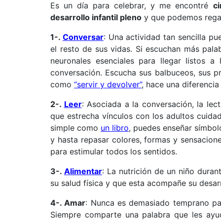
Es un día para celebrar, y me encontré
c
desarrollo infantil pleno
y que podemos regala
1-.
Conversar
: Una actividad tan sencilla p
el resto de sus vidas. Si escuchan más pala
neuronales esenciales para llegar listos a 
conversación. Escucha sus balbuceos, sus pr
como
“servir y devolver”
, hace una diferencia
2-.
Leer
: Asociada a la conversación, la lec
que estrecha vínculos con los adultos cuida
simple como
un libro
, puedes enseñar símbolo
y hasta repasar colores, formas y sensacion
para estimular todos los sentidos.
3-.
Alimentar
: La nutrición de un niño duran
su salud física y que esta acompañe su desarro
4-. Amar
: Nunca es demasiado temprano para
Siempre comparte una palabra que les ayud