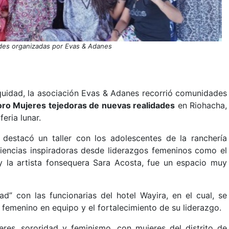
ades organizadas por Evas & Adanes
equidad, la asociación Evas & Adanes recorrió comunidades
oro Mujeres tejedoras de nuevas realidades
en Riohacha,
eria lunar.
destacó un taller con los adolescentes de la ranchería
iencias inspiradoras desde liderazgos femeninos como el
 y la artista fonsequera Sara Acosta, fue un espacio muy
ad” con las funcionarias del hotel Wayira, en el cual, se
 femenino en equipo y el fortalecimiento de su liderazgo.
eres, sororidad y feminismo, con mujeres del distrito de