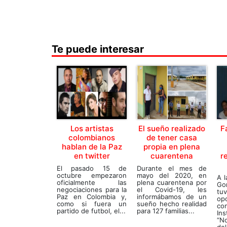
Te puede interesar
Los artistas
El sueño realizado
F
colombianos
de tener casa
hablan de la Paz
propia en plena
en twitter
cuarentena
r
El pasado 15 de
Durante el mes de
octubre empezaron
mayo del 2020, en
A l
oficialmente las
plena cuarentena por
Go
negociaciones para la
el Covid-19, les
t
Paz en Colombia y,
informábamos de un
op
como si fuera un
sueño hecho realidad
co
partido de futbol, el...
para 127 familias...
Ins
“N