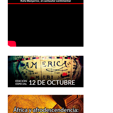
Rafa Manjarrez, el cantautor sentimental