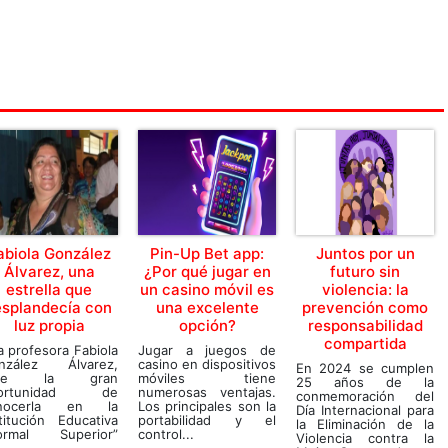
abiola González
Pin-Up Bet app:
Juntos por un
Álvarez, una
¿Por qué jugar en
futuro sin
estrella que
un casino móvil es
violencia: la
esplandecía con
una excelente
prevención como
luz propia
opción?
responsabilidad
compartida
a profesora Fabiola
Jugar a juegos de
nzález Álvarez,
casino en dispositivos
En 2024 se cumplen
uve la gran
móviles tiene
25 años de la
ortunidad de
numerosas ventajas.
conmemoración del
nocerla en la
Los principales son la
Día Internacional para
titución Educativa
portabilidad y el
la Eliminación de la
ormal Superior”
control...
Violencia contra la