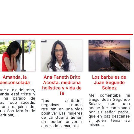
Amanda, la
Ana Faneth Brito
Los bárbules de
desconsolada
Acosta: medicina
Juan Segundo
holística y vida de
Solaez
de el día del robo,
fe
anda está triste y
Me comentaba mi
 ha parado de
amigo Juan Segundo
“Las actitudes
orar. Todo sucedió
Solaez que una
negativas nunca
 una esquina del
noche fue conminado
resultan en una vida
rrio San Martín de
por su señor padre,
positiva” Las mujeres
ledupar,...
que en paz descanse
de La Guajira tienen
y quien tenía su
un poder universal
mismo...
abrazado al mar, al...