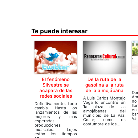
Te puede interesar
El fenómeno
De la ruta de la
Silvestre se
gasolina a la ruta
acapara de las
de la almojábana
Des
redes sociales
Am
A Luis Carlos Montejo
no
Vega lo encontré en
Definitivamente, todo
ll
‘la plaza de las
cambia. Hasta los
en
almojábanas’ del
lanzamientos de las
ba
municipio de La Paz,
mejores y más
Val
Cesar; como es
esperadas
costumbre de los...
producciones
musicales. Lejos
están los tiempos