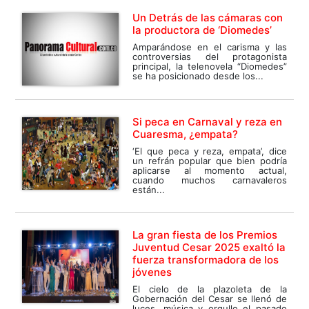
Un Detrás de las cámaras con
la productora de ‘Diomedes’
Amparándose en el carisma y las
controversias del protagonista
principal, la telenovela “Diomedes”
se ha posicionado desde los...
Si peca en Carnaval y reza en
Cuaresma, ¿empata?
‘El que peca y reza, empata’, dice
un refrán popular que bien podría
aplicarse al momento actual,
cuando muchos carnavaleros
están...
La gran fiesta de los Premios
Juventud Cesar 2025 exaltó la
fuerza transformadora de los
jóvenes
El cielo de la plazoleta de la
Gobernación del Cesar se llenó de
luces, música y orgullo el pasado