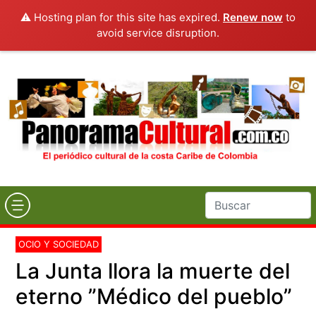
⚠️ Hosting plan for this site has expired.
Renew now
to
avoid service disruption.
OCIO Y SOCIEDAD
La Junta llora la muerte del
eterno ”Médico del pueblo”