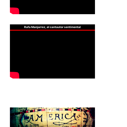
Rafa Manjarrez, el cantautor sentimental