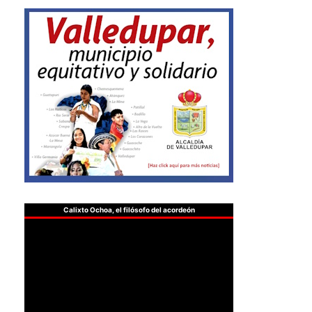
Calixto Ochoa, el filósofo del acordeón