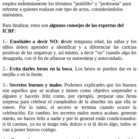
emplea indistintamente los términos “pedófilo” y “pederasta” para
referirse a quienes realizan este tipo de actos, considerándolos
sinónimos.
Para finalizar, estos son
algunos consejos de las expertas del
ICBF
:
1.-
Enséñales a decir NO: d
esde temprana edad, las niñas y los
niños deben aprender a identificar y a diferenciar las caricias
positivas de las negativas y, así mismo, a decir “no” cuando algo les
desagrada, con el fin de afianzar su autoestima y autocuidado.
2.-
Evita darles besos en la boca
. Los besos se pueden dar en la
mejilla o en la frente.
3.-
Secretos buenos y malos
: Podemos explicarles que los buenos
son aquellos que se acaban y tienen como objetivo sorprender a
alguien y hacerlo feliz como, por ejemplo, preparar una fiesta
sorpresa para celebrar el cumpleaños de la abuelita sin que ella se
entere. Por lo tanto, el secreto se termina cuando ocurre la
celebración. En cambio, los secretos malos nunca acaban, generan
miedo, no hacen feliz a nadie y por lo general están condicionados:
si tú cuentas, ya no te traigo más dulces o si tú dices algo, todos se
van a poner bravos contigo.