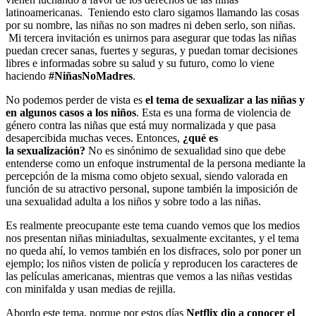
latinoamericanas.
Teniendo esto claro sigamos llamando las cosas
por su nombre, las niñas no son madres ni deben serlo, son niñas.
Mi tercera invitación es unirnos
para asegurar que todas las niñas
puedan crecer sanas, fuertes y seguras, y puedan tomar decisiones
libres e informadas sobre su salud y su futuro, como lo viene
haciendo
#NiñasNoMadres
.
No podemos perder de vista es
el tema de sexualizar a las niñas y
en algunos casos a los niños
. Esta es una forma de violencia de
género contra las niñas que está muy normalizada y que pasa
desapercibida muchas veces. Entonces,
¿qué es
l
a sexualización?
No es sinónimo de sexualidad sino que debe
entenderse como un enfoque instrumental de la persona mediante la
percepción de la misma como objeto sexual, siendo valorada en
función de su atractivo personal, supone también la imposición de
una sexualidad adulta a los niños y sobre todo a las niñas.
Es realmente preocupante este tema cuando vemos que los medios
nos presentan niñas miniadultas, sexualmente excitantes, y el tema
no queda ahí, lo vemos también en los disfraces, solo por poner un
ejemplo; los niños visten
de policía y reproducen los caracteres de
las películas americanas, mientras que vemos a las niñas vestidas
con minifalda y usan medias de rejilla.
Abordo este tema, porque por estos días
Netflix dio a conocer el