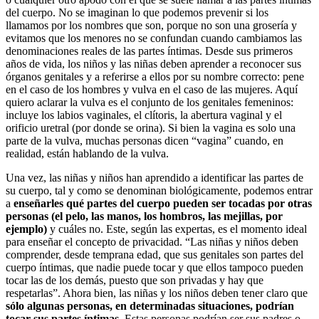
del cuerpo. No se imaginan lo que podemos prevenir si los
llamamos por los nombres que son, porque no son una grosería y
evitamos que los menores no se confundan cuando cambiamos las
denominaciones reales de las partes íntimas. Desde sus primeros
años de vida, los niños y las niñas deben aprender a reconocer sus
órganos genitales y a referirse a ellos por su nombre correcto: pene
en el caso de los hombres y vulva
en el caso de las mujeres. Aquí
quiero aclarar la vulva es el conjunto de los genitales femeninos:
incluye los labios vaginales, el clítoris, la abertura vaginal y el
orificio uretral (por donde se orina). Si bien la vagina es solo una
parte de la vulva, muchas personas dicen “vagina” cuando, en
realidad, están hablando de la vulva.
Una vez, las niñas y niños han aprendido a identificar las partes de
su cuerpo, tal y como se denominan biológicamente, podemos entrar
a
enseñarles qué partes del cuerpo pueden ser tocadas por otras
personas (el pelo, las manos, los hombros, las mejillas, por
ejemplo)
y cuáles no. Este, según las expertas, es el momento ideal
para enseñar el concepto de privacidad. “Las niñas y niños deben
comprender, desde temprana edad, que sus genitales son partes del
cuerpo íntimas, que nadie puede tocar y que ellos tampoco pueden
tocar las de los demás, puesto que son privadas y hay que
respetarlas”. Ahora bien, las niñas y los niños deben tener claro que
sólo algunas personas, en determinadas situaciones, podrían
tocar sus partes íntimas
. Estas personas podrían ser sus padres o