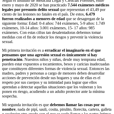
Según el Instituto de Medicina Legal y Ciencias Forenses, entre
enero y mayo de 2020 se han practicado
7.544 exámenes médicos
legales por presunto delito sexual
que representan el 43,49 por
ciento de las lesiones no fatales en el país. De estos,
6.479
fueron realizados a menores de edad
que se desagregan de la
siguiente forma:
Edad: 0-4 años: 744 exámenes, 5-9 años: 1.749
exámenes, 10-14 años: 3.001 exámenes, 15- 17 años: 985
exámenes. Con estas cifras tan desalentadoras debemos tomar
medidas con el fin de reducir los riesgos y prevenir la violencia
sexual.
Mi primera invitación es a
erradicar el imaginario en el que
pensamos que una agresión sexual es únicamente si hay
penetración
. Nuestros niños y niñas, desde muy temprana edad,
pueden estar expuestos a tocamientos, besos y caricias inadecuadas
que constituyen diferentes formas de violencia sexual. Entonces las
madres, padres y personas a cargo de menores deben desarrollar
acciones de prevención desde sus hogares y una de ellas es el
respeto por sus cuerpos y su intimidad para lograr que ellos
aprendan a detectar aquellas situaciones que los vulneran y los
ponen en riesgo, acudiendo a un adulto protector ante la mínima
sospecha.
Mi segunda invitación es que
debemos llamar las cosas por su
nombre
, nada de pipí, sauli, cosita, pirulito, florecita, cartera, galleta
o cualquier otro apodo con el que se suele llamar a las partes íntimas