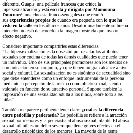
diferente. Guapis, una película francesa que critica la
hipersexualización y está
escrita y dirigida por Maïmouna
Doucouré
, una cineasta franco-senegalesa que reunió
sus
experiencias propias
de cuando era pequeña con
lo que ha
visto en la calle
en los últimos años. Desafortunadamente su buena
intención no está de acuerdo a la imagen mostrada que tuvo un
efecto negativo.
Considero importante compartirles estas diferencias:
“
La hipersexualización es la obsesión por resaltar los atributos
sexuales por encima de todas las demás cualidades que pueda tener
un individuo. Uno de sus principales promotores son los medios de
comunicación en su conjunto, ya que tienen un gran alcance a nivel
social y cultural. La sexualización no es sinónimo de sexualidad sino
que debe entenderse como un enfoque instrumental de la persona
mediante la percepción de la misma como objeto sexual, siendo
valorada en función de su atractivo personal, Supone también la
imposición de una sexualidad adulta a los niños, sobre todo a las
niñas”.
También me parece pertinente tener claro:
¿cuál es la diferencia
entre pedofilia y pederastia?
La pedofilia se refiere a la atracción
sexual por menores y la pederastia al abuso sexual infantil. El abuso
sexual infantil es un delito severo que tiene graves efectos en el
desarrollo psicológico de los menores. La mayoría de la gente