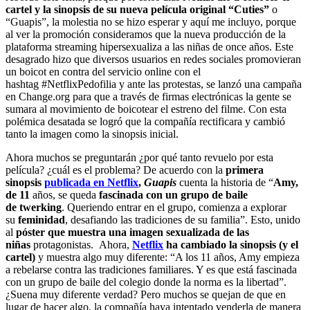
cartel y la sinopsis de su nueva película original “Cuties”
o
“Guapis”, la molestia no se hizo esperar y aquí me incluyo, porque
al ver la promoción consideramos que la nueva producción de la
plataforma streaming hipersexualiza a las niñas de once años. Este
desagrado hizo que diversos usuarios en redes sociales promovieran
un boicot en contra del servicio online con el
hashtag
#NetflixPedofilia
y ante las protestas, se lanzó una campaña
en Change.org para que a través de firmas electrónicas la gente se
sumara al movimiento de boicotear el estreno del filme.
Con esta
polémica desatada se logró que la
compañía rectificara y cambió
tanto la imagen como la sinopsis inicial.
Ahora muchos se preguntarán ¿por qué tanto revuelo por esta
película? ¿cuál es el problema? De acuerdo con la
primera
sinopsis
publicada en Netflix
,
Guapis
cuenta la historia de “
Amy,
de 11
años, se queda
fascinada con un grupo de baile
de
twerking
. Queriendo entrar en el grupo, comienza a explorar
su
feminidad
, desafiando las tradiciones de su familia”. Esto, unido
al
póster que muestra una imagen sexualizada de las
niñas
protagonistas. Ahora,
Netflix
ha cambiado la sinopsis (y el
cartel)
y muestra algo muy diferente: “A los 11 años, Amy empieza
a rebelarse contra las tradiciones familiares. Y es que está fascinada
con un grupo de baile del colegio donde la norma es la libertad”.
¿Suena muy diferente verdad? Pero muchos se quejan de que en
lugar de hacer algo, la compañía haya intentado venderla de manera