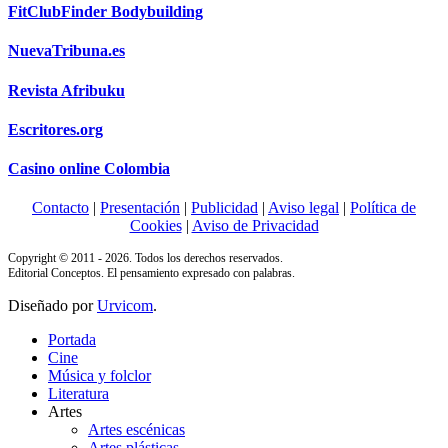
FitClubFinder Bodybuilding
NuevaTribuna.es
Revista Afribuku
Escritores.org
Casino online Colombia
Contacto
|
Presentación
|
Publicidad
|
Aviso legal
|
Política de
Cookies
|
Aviso de Privacidad
Copyright © 2011 - 2026. Todos los derechos reservados.
Editorial Conceptos. El pensamiento expresado con palabras.
Diseñado por
Urvicom
.
Portada
Cine
Música y folclor
Literatura
Artes
Artes escénicas
Artes plásticas