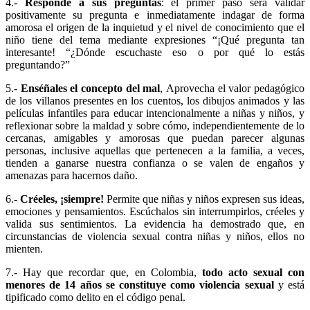
4.-
Responde a sus preguntas
:
el primer paso será validar
positivamente su pregunta e inmediatamente indagar de forma
amorosa el origen de la inquietud y el nivel de conocimiento que el
niño tiene del tema mediante expresiones
“¡Qué pregunta tan
interesante! “¿Dónde escuchaste eso o por qué lo estás
preguntando?”
5.-
Enséñales el concepto del mal
,
Aprovecha el valor pedagógico
de los villanos presentes en los cuentos, los dibujos animados y las
películas infantiles para educar intencionalmente a niñas y niños, y
reflexionar sobre la maldad y sobre cómo, independientemente de lo
cercanas, amigables y amorosas que puedan parecer algunas
personas, inclusive aquellas que pertenecen a la familia, a veces,
tienden a ganarse nuestra confianza o se valen de engaños y
amenazas para hacernos daño.
6.-
Créeles, ¡siempre!
Permite que niñas y niños expresen sus ideas,
emociones y pensamientos. Escúchalos sin interrumpirlos, créeles y
valida sus sentimientos. La evidencia ha demostrado que, en
circunstancias de violencia sexual contra niñas y niños, ellos no
mienten.
7.- Hay que recordar que, en Colombia,
todo acto sexual con
menores de 14 años se constituye como violencia sexual
y está
tipificado como delito en el código penal.