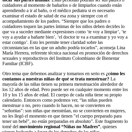
cuidadores al momento de bañarlos o de limpiarlos cuando están
aprendiendo a ir al baño, o el médico pediatra si es necesario
examinar el estado de salud de esa zona y siempre con el
acompañamiento de los padres. “Siempre que los padres o
cuidadores toquen las partes íntimas de los niños deben decirles lo
que va a suceder mediante expresiones como ‘te voy a limpiar’, ‘te
voy a ayudar a bañarte bien’, ‘el doctor te va a examinar y yo voy a
estar contigo’. Esto les permite tener claridad sobre las
circunstancias en las que un adulto podría tocarlos”, aconseja Lina
María Herrera, referente técnica nacional en promoción de derechos
sexuales y reproductivos del Instituto Colombiano de Bienestar
Familiar (ICBF).
Otro tema que debemos analizar y tomarnos en serio es
¿cómo les
contamos a nuestras niñas de qué se trata menstruar?
La
mayoría de las niñas tienen su primera menstruación alrededor de
los 12 años de edad. Pero puede ser en cualquier momento entre los
10 y los 15 años de edad. El cuerpo de cada niña tiene su propio
calendario. Entonces como podemos ver, “las
niñas pueden
menstruar o no, pero cuando lo hacen, no se convierten en
"señoritas": son niñas que menstrúan, no se convierten en mujeres,
no les llegó el momento en que tienen "el cuerpo preparado para
tener un bebé", no están preparadas en absoluto”. Este fragmento lo
tomé del
movimiento regional “Niñas no Madres”
,
quienes
vienen luchando a favor de los derechos de las niñas