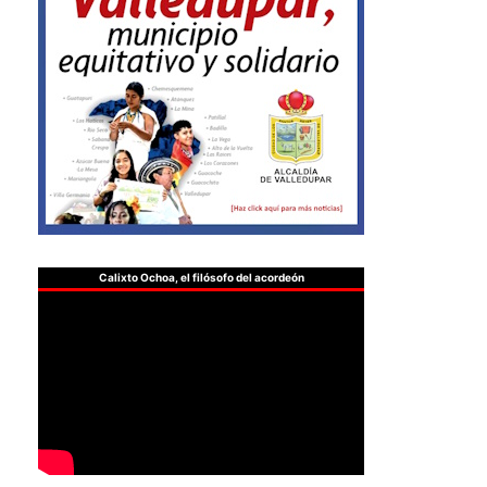
Calixto Ochoa, el filósofo del acordeón