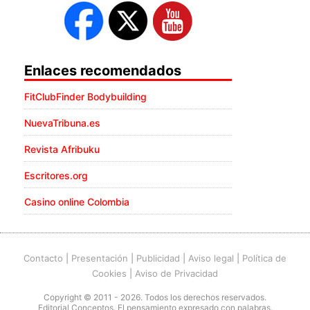
Enlaces recomendados
FitClubFinder Bodybuilding
NuevaTribuna.es
Revista Afribuku
Escritores.org
Casino online Colombia
Contacto
|
Presentación
|
Publicidad
|
Aviso legal
|
Política de
Cookies
|
Aviso de Privacidad
Copyright © 2011 - 2026. Todos los derechos reservados.
Editorial Conceptos. El pensamiento expresado con palabras.