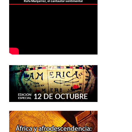
Rafa Manjarrez, el cantautor sentimental