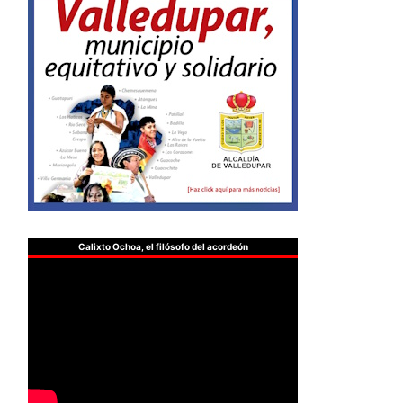
Calixto Ochoa, el filósofo del acordeón