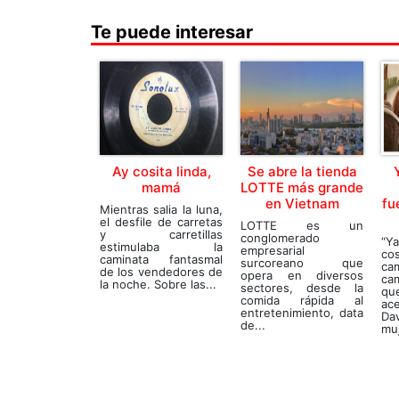
Te puede interesar
Ay cosita linda,
Se abre la tienda
mamá
LOTTE más grande
en Vietnam
fu
Mientras salia la luna,
el desfile de carretas
LOTTE es un
y carretillas
conglomerado
“Y
estimulaba la
empresarial
co
caminata fantasmal
surcoreano que
ca
de los vendedores de
opera en diversos
ca
la noche. Sobre las...
sectores, desde la
q
comida rápida al
ac
entretenimiento, data
Da
de...
muj