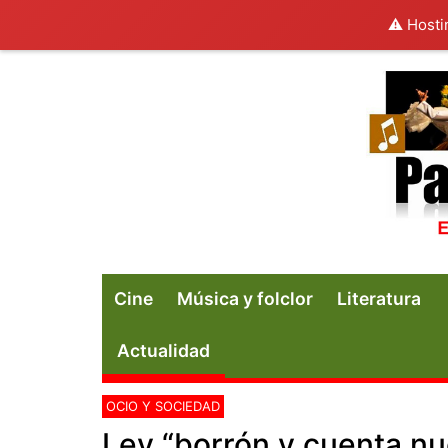
⚠️ Hosti
Cine
Música y folclor
Literatura
Actualidad
OCIO Y SOCIEDAD
Ley “borrón y cuenta nu