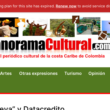
ng plan for this site has expired.
Renew now
to avoid service di
Artes
Otras expresiones
Turismo
Opinión
eva” y Datacredito