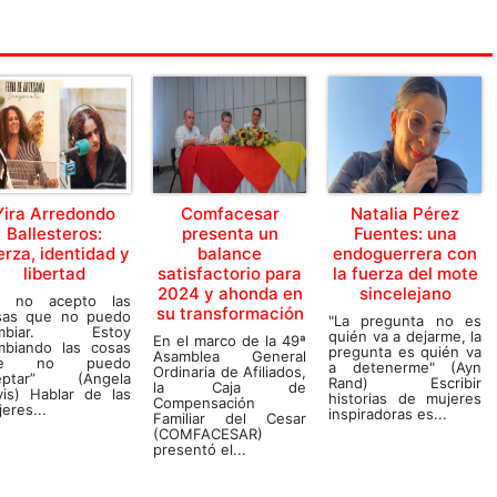
Yira Arredondo
Comfacesar
Natalia Pérez
Ballesteros:
presenta un
Fuentes: una
erza, identidad y
balance
endoguerrera con
libertad
satisfactorio para
la fuerza del mote
2024 y ahonda en
sincelejano
a no acepto las
su transformación
sas que no puedo
"La pregunta no es
mbiar. Estoy
quién va a dejarme, la
En el marco de la 49ª
mbiando las cosas
pregunta es quién va
Asamblea General
ue no puedo
a detenerme" (Ayn
Ordinaria de Afiliados,
eptar” (Angela
Rand) Escribir
la Caja de
vis) Hablar de las
historias de mujeres
Compensación
eres...
inspiradoras es...
Familiar del Cesar
(COMFACESAR)
presentó el...