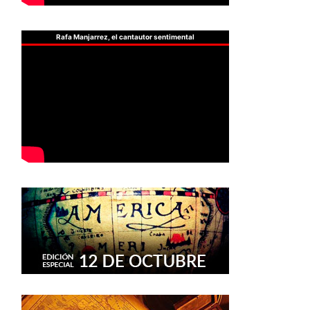
Rafa Manjarrez, el cantautor sentimental