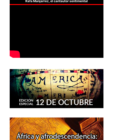
Rafa Manjarrez, el cantautor sentimental