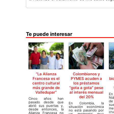
Te puede interesar
“La Alianza
Colombianos y
Francesa es el
PYMES acuden a
bi
centro cultural
los préstamos
más grande de
“gota a gota” pese
Valledupar”
al interés mensual
En
del 20%
Niá
Cinco años han
de
pasado desde que
En Colombia, la
su
abrió sus puertas y,
situación económica
mel
desde entonces, la
no está pasando por
cr
Alianza Francesa no
un momento muy