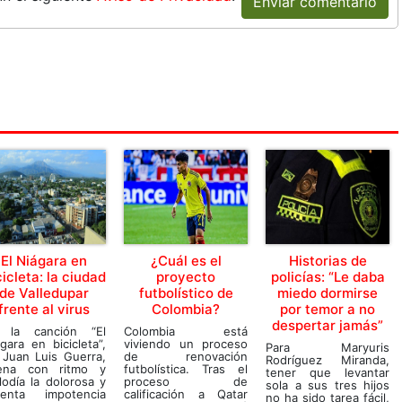
Enviar comentario
El Niágara en
¿Cuál es el
Historias de
cicleta: la ciudad
proyecto
policías: “Le daba
de Valledupar
futbolístico de
miedo dormirse
frente al virus
Colombia?
por temor a no
despertar jamás”
 la canción “El
Colombia está
gara en bicicleta”,
viviendo un proceso
Para Maryuris
 Juan Luis Guerra,
de renovación
Rodríguez Miranda,
ena con ritmo y
futbolística. Tras el
tener que levantar
odía la dolorosa y
proceso de
sola a sus tres hijos
uenta impotencia
calificación a Qatar
no ha sido tarea fácil,