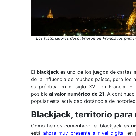
Los historiadores descubrieron en Francia los primero
El
blackjack
es uno de los juegos de cartas
de la influencia de muchos países, pero los
su práctica en el siglo XVII en Francia. E
posible
al valor numérico de 21
. A continuac
popular esta actividad dotándola de notoried
Blackjack, territorio par
Como hemos comentado, el blackjack es
u
está
ahora muy presente a nivel digital
en p