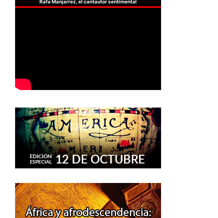
Rafa Manjarrez, el cantautor sentimental