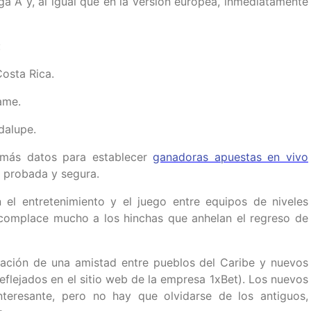
a A y, al igual que en la versión europea, inmediatamente
:
osta Rica.
ame.
dalupe.
 más datos para establecer
ganadoras apuestas en vivo
o probada y segura.
 el entretenimiento y el juego entre equipos de niveles
 complace mucho a los hinchas que anhelan el regreso de
ración de una amistad entre pueblos del Caribe y nuevos
eflejados en el sitio web de la empresa 1xBet). Los nuevos
teresante, pero no hay que olvidarse de los antiguos,