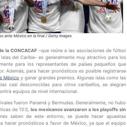
o ante México en la final / Getty Images
s de la CONCACAF
–que reúne a las asociaciones de fútbol
 islas del Caribe– es generalmente muy atractivo para los
lmente para los representantes de países pequeños que
or. Además, para hacer pronósticos es posible registrarse
as México
y ganar grandes premios. Algunas islas como las
islas casi desconocidas para otros caribeños, se alegran
ntra equipos de nivel internacional.
s rivales fueron Panamá y Bermudas. Generalmente, no hubo
sticas de 13:3,
los mexicanos avanzaron a los playoffs sin
enes saben de este entorno, se puede hacer apuestas
ena hacer pronósticos a favor de México, ya que el equipo