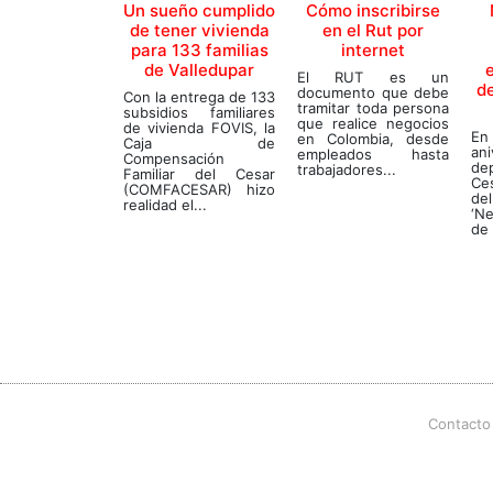
Un sueño cumplido
Cómo inscribirse
de tener vivienda
en el Rut por
para 133 familias
internet
de Valledupar
El RUT es un
d
documento que debe
Con la entrega de 133
tramitar toda persona
subsidios familiares
que realice negocios
de vivienda FOVIS, la
En
en Colombia, desde
Caja de
an
empleados hasta
Compensación
de
trabajadores...
Familiar del Cesar
Ces
(COMFACESAR) hizo
de
realidad el...
‘Ne
de 
Contacto