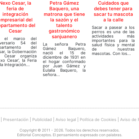
Nexo Cesar, la
Petra Gámez
Cuidados que
feria de
Baquero, una
debes tener para
integración
matrona que tiene
sacar tu mascota
empresarial del
la sazón y el
a la calle
epartamento del
talento
Sacar a pasear a los
Cesar
gastronómico
perros es una de las
sanjuanero
actividades más
 el marco del
importantes para la
iversario 54 del
La señora Petra
salud física y mental
partamento del
Gámez Baquero,
de nuestras
ar, la Gobernación
nació el 15 de
mascotas. Con los...
l Cesar organiza
diciembre de 1931 en
xo Cesar’, la Feria
el hogar conformado
la Integración...
por Juan Gámez y
Eulalia Baquero, la
señora...
|
Presentación
|
Publicidad
|
Aviso legal
|
Política de Cookies
|
Aviso de 
Copyright © 2011 - 2026. Todos los derechos reservados.
Editorial Conceptos. El pensamiento expresado con palabras.