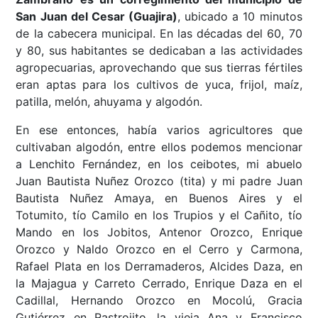
San Juan del Cesar (Guajira)
, ubicado a 10 minutos
de la cabecera municipal. En las décadas del 60, 70
y 80, sus habitantes se dedicaban a las actividades
agropecuarias, aprovechando que sus tierras fértiles
eran aptas para los cultivos de yuca, frijol, maíz,
patilla, melón, ahuyama y algodón.
En ese entonces, había varios agricultores que
cultivaban algodón, entre ellos podemos mencionar
a Lenchito Fernández, en los ceibotes, mi abuelo
Juan Bautista Nuñez Orozco (tita) y mi padre Juan
Bautista Nuñez Amaya, en Buenos Aires y el
Totumito, tío Camilo en los Trupios y el Cañito, tío
Mando en los Jobitos, Antenor Orozco, Enrique
Orozco y Naldo Orozco en el Cerro y Carmona,
Rafael Plata en los Derramaderos, Alcides Daza, en
la Majagua y Carreto Cerrado, Enrique Daza en el
Cadillal, Hernando Orozco en Mocolú, Gracia
Gutiérrez en Rastrojito, la vieja Ana y Francisco