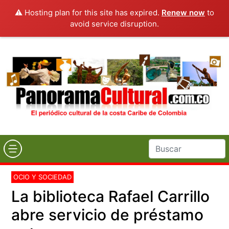
⚠️ Hosting plan for this site has expired.
Renew now
to
avoid service disruption.
OCIO Y SOCIEDAD
La biblioteca Rafael Carrillo
abre servicio de préstamo