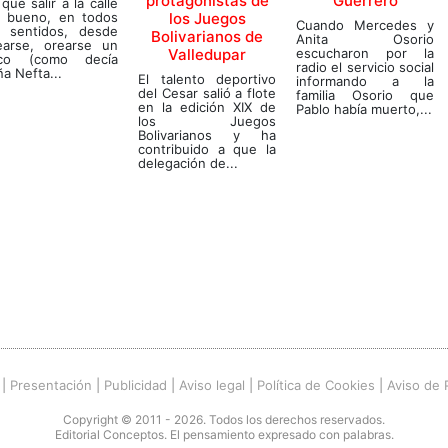
protagonistas de
Guerrero
que salir a la calle
a bueno, en todos
los Juegos
Cuando Mercedes y
s sentidos, desde
Bolivarianos de
Anita Osorio
rearse, orearse un
Valledupar
escucharon por la
co (como decía
radio el servicio social
a Nefta...
El talento deportivo
informando a la
del Cesar salió a flote
familia Osorio que
en la edición XIX de
Pablo había muerto,...
los Juegos
Bolivarianos y ha
contribuido a que la
delegación de...
|
Presentación
|
Publicidad
|
Aviso legal
|
Política de Cookies
|
Aviso de 
Copyright © 2011 - 2026. Todos los derechos reservados.
Editorial Conceptos. El pensamiento expresado con palabras.