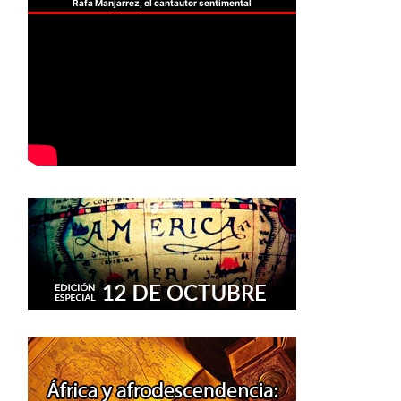
Rafa Manjarrez, el cantautor sentimental