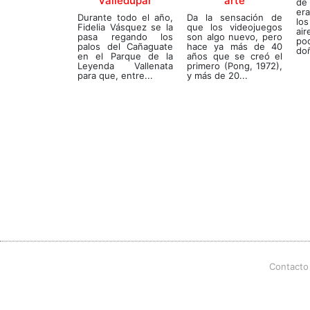
Valledupar
arte
de 
er
Durante todo el año,
Da la sensación de
lo
Fidelia Vásquez se la
que los videojuegos
ai
pasa regando los
son algo nuevo, pero
po
palos del Cañaguate
hace ya más de 40
doñ
en el Parque de la
años que se creó el
Leyenda Vallenata
primero (Pong, 1972),
para que, entre...
y más de 20...
Contacto