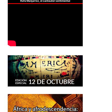
Rafa Manjarrez, el cantautor sentimental