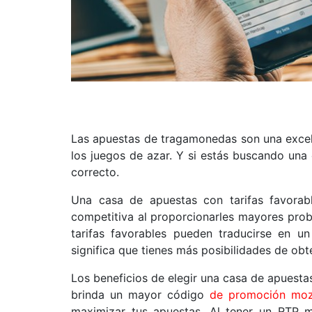
Las apuestas de tragamonedas son una excel
los juegos de azar. Y si estás buscando una 
correcto.
Una casa de apuestas con tarifas favorab
competitiva al proporcionarles mayores pro
tarifas favorables pueden traducirse en u
significa que tienes más posibilidades de obt
Los beneficios de elegir una casa de apuestas
brinda un mayor código
de promoción mo
maximizar tus apuestas. Al tener un RTP má