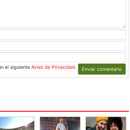
n el siguiente
Aviso de Privacidad
.
Enviar comentario