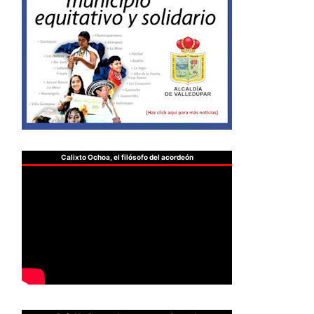
Calixto Ochoa, el filósofo del acordeón