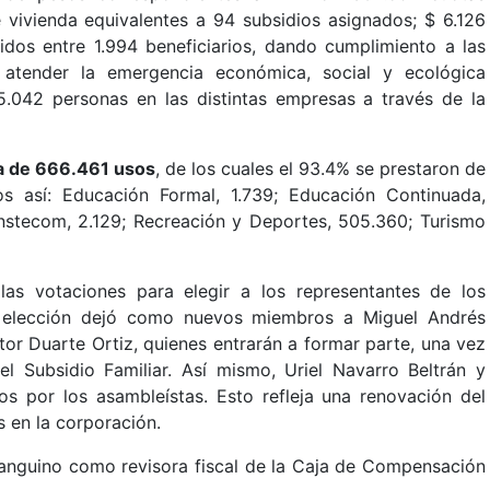
 vivienda equivalentes a 94 subsidios asignados; $ 6.126
uidos entre 1.994 beneficiarios, dando cumplimiento a las
 atender la emergencia económica, social y ecológica
.042 personas en las distintas empresas a través de la
ra de 666.461 usos
, de los cuales el 93.4% se prestaron de
os así: Educación Formal, 1.739; Educación Continuada,
 Instecom, 2.129; Recreación y Deportes, 505.360; Turismo
as votaciones para elegir a los representantes de los
a elección dejó como nuevos miembros a Miguel Andrés
tor Duarte Ortiz, quienes entrarán a formar parte, una vez
l Subsidio Familiar. Así mismo, Uriel Navarro Beltrán y
os por los asambleístas. Esto refleja una renovación del
 en la corporación.
Sanguino como revisora fiscal de la Caja de Compensación