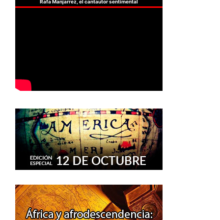
Rafa Manjarrez, el cantautor sentimental