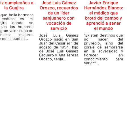
liz cumpleaños a
José Luis Gámez
Javier Enrique
la Guajira
Orozco, recuerdos
Hernández Blanco:
de un líder
el médico que
 que bella hermosa
sanjuanero con
brotó del campo y
exótica es mi
ajira donde se
vocación de
aprendió a sanar
rman los hombres
servicio
el mundo
gran valor cuna de
rmosas mujeres
José Luis Gámez
"Existen destinos que
 es mi pueblo...
Orozco nació en San
no nacen del
Juan del Cesar el 1 de
privilegio, sino del
agosto de 1954, hijo
coraje de sembrarse
de José Luis Gámez
en la adversidad y
Baquero y Ana Teresa
florecer en
Orozco, tenía...
conocimiento para
servir."...