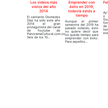
Los videos más
Emprender con
Fe
vistos del año
éxito en 2019,
2014
todavía estás a
Ay'
tiempo
y 
El cantante Diomedes
Gu
Díaz ha sido este año
Aunque el primer
fo
2014 el gran
semestre del 2019 ha
de 
protagonista del canal
pasado volando, esto
he
de Youtube de
no quiere decir que
ese
PanoramaCultural.com.co.
no quede tiempo para
Seis de los 10...
emprender con éxito.
Para aquellos...