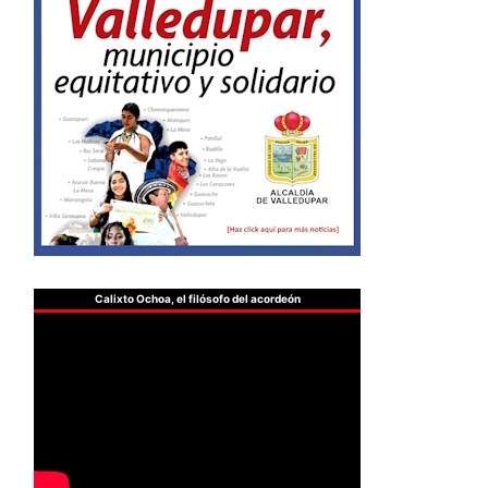
Calixto Ochoa, el filósofo del acordeón