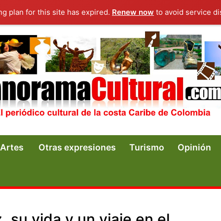
ng plan for this site has expired.
Renew now
to avoid service di
Artes
Otras expresiones
Turismo
Opinión
 su vida y un viaje en el