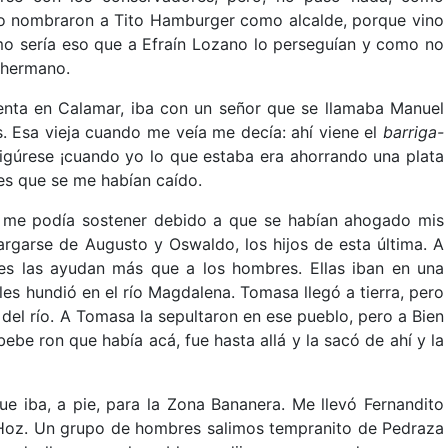
do nombraron a Tito Hamburger como alcalde, porque vino
ómo sería eso que a Efraín Lozano lo perseguían y como no
 hermano.
venta en Calamar, iba con un señor que se llamaba Manuel
. Esa vieja cuando me veía me decía: ahí viene el
barriga-
Figúrese ¡cuando yo lo que estaba era ahorrando una plata
es que se me habían caído.
 me podía sostener debido a que se habían ahogado mis
rgarse de Augusto y Oswaldo, los hijos de esta última. A
eres las ayudan más que a los hombres. Ellas iban en una
es hundió en el río Magdalena. Tomasa llegó a tierra, pero
del río. A Tomasa la sepultaron en ese pueblo, pero a Bien
bebe ron que había acá, fue hasta allá y la sacó de ahí y la
ue iba, a pie, para la Zona Bananera. Me llevó Fernandito
Hoz. Un grupo de hombres salimos tempranito de Pedraza