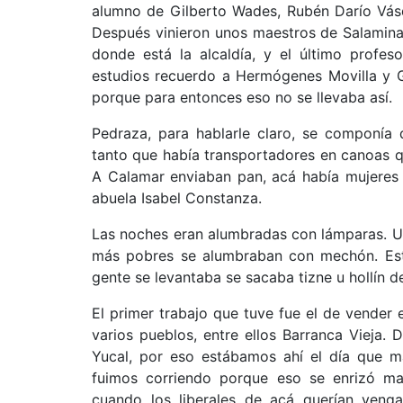
alumno de Gilberto Wades, Rubén Darío Vásqu
Después vinieron unos maestros de Salamina
donde está la alcaldía, y el último profe
estudios recuerdo a Hermógenes Movilla y 
porque para entonces eso no se llevaba así.
Pedraza, para hablarle claro, se componía 
tanto que había transportadores en canoas qu
A Calamar enviaban pan, acá había mujeres 
abuela Isabel Constanza.
Las noches eran alumbradas con lámparas. Un
más pobres se alumbraban con mechón. Est
gente se levantaba se sacaba tizne u hollín de
El primer trabajo que tuve fue el de vender 
varios pueblos, entre ellos Barranca Viej
Yucal, por eso estábamos ahí el día que ma
fuimos corriendo porque eso se enrizó m
cuando los liberales de acá querían veng