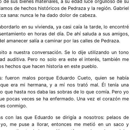
 de sus bienes materiales, a su edad luce orgulloso de su
amos de hechos históricos de Pedraza y la región. Gabriel
zca sana: nunca le ha dado dolor de cabeza.
ordarlo en su vivienda, ya casi caía la tarde, lo encontré
entamiento en horas del día. De ahí saluda a sus amigos,
el amanecer salía a caminar por las calles de Pedraza.
ito a nuestra conversación. Se lo dije utilizando un tono
d auditiva. Pero no solo era este el interés, también me
os hechos que hacen historia en este pueblo.
tes: fueron malos porque Eduardo Cueto, quien se había
ue era mi hermana, y a mí nos trató mal. Él tenía una
o que hasta nos daba las sobras de lo que comía. Pero yo
que pocas veces se ha enfermado. Una vez el corazón me
eres conmigo.
s con las que Eduardo se dirigía a nosotros: pelaos de
 yo, me puse a llorar, entonces me metió en un saco y