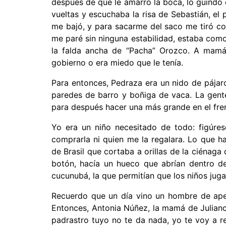
después de que le amarró la boca, lo guindó 
vueltas y escuchaba la risa de Sebastián, el 
me bajó, y para sacarme del saco me tiró co
me paré sin ninguna estabilidad, estaba co
la falda ancha de “Pacha” Orozco. A mamá
gobierno o era miedo que le tenía.
Para entonces, Pedraza era un nido de pájaro
paredes de barro y boñiga de vaca. La gent
para después hacer una más grande en el frent
Yo era un niño necesitado de todo: figúres
comprarla ni quien me la regalara. Lo que h
de Brasil que cortaba a orillas de la ciénaga
botón, hacía un hueco que abrían dentro de
cucunubá, la que permitían que los niños ju
Recuerdo que un día vino un hombre de apel
Entonces, Antonia Núñez, la mamá de Julianci
padrastro tuyo no te da nada, yo te voy a 