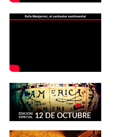
Rafa Manjarrez, el cantautor sentimental