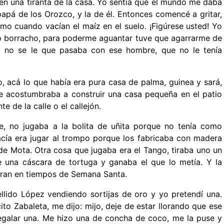
en una tiranta de la casa. Yo sentía que el mundo me daba
papá de los Orozco, y la de él. Entonces comencé a gritar,
mo cuando vacían el maíz en el suelo. ¡Figúrese usted! Yo
mo borracho, para poderme aguantar tuve que agarrarme de
 no se le que pasaba con ese hombre, que no le tenía
, acá lo que había era pura casa de palma, guinea y sará,
e acostumbraba a construir una casa pequeña en el patio
e de la calle o el callejón.
e, no jugaba a la bolita de uñita porque no tenía como
acía era jugar al trompo porque los fabricaba con madera
 de Mota. Otra cosa que jugaba era el Tango, tiraba uno un
 una cáscara de tortuga y ganaba el que lo metía. Y la
garan en tiempos de Semana Santa.
lido López vendiendo sortijas de oro y yo pretendí una.
to Zabaleta, me dijo: mijo, deje de estar llorando que ese
regalar una. Me hizo una de concha de coco, me la puse y