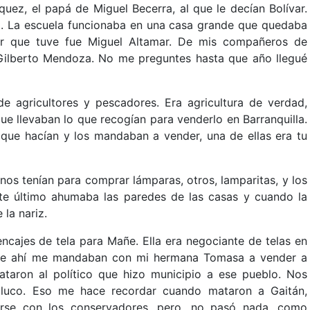
ez, el papá de Miguel Becerra, al que le decían Bolívar.
. La escuela funcionaba en una casa grande que quedaba
sor que tuve fue Miguel Altamar. De mis compañeros de
Gilberto Mendoza. No me preguntes hasta que año llegué
de agricultores y pescadores. Era agricultura de verdad,
e llevaban lo que recogían para venderlo en Barranquilla.
que hacían y los mandaban a vender, una de ellas era tu
os tenían para comprar lámparas, otros, lamparitas, y los
e último ahumaba las paredes de las casas y cuando la
 la nariz.
encajes de tela para Mañe. Ella era negociante de telas en
a. De ahí me mandaban con mi hermana Tomasa a vender a
taron al político que hizo municipio a ese pueblo. Nos
aluco. Eso me hace recordar cuando mataron a Gaitán,
arse con los conservadores, pero, no pasó nada, como