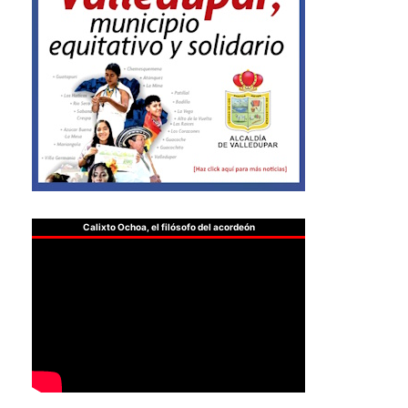
Calixto Ochoa, el filósofo del acordeón