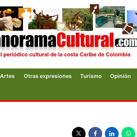
Artes
Otras expresiones
Turismo
Opinión