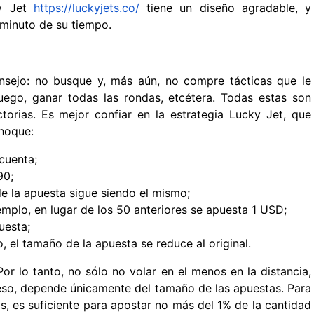
ky Jet
https://luckyjets.co/
tiene un diseño agradable, y
n minuto de su tiempo.
nsejo: no busque y, más aún, no compre tácticas que le
ego, ganar todas las rondas, etcétera. Todas estas son
ctorias. Es mejor confiar en la estrategia Lucky Jet, que
choque:
cuenta;
90;
de la apuesta sigue siendo el mismo;
jemplo, en lugar de los 50 anteriores se apuesta 1 USD;
uesta;
, el tamaño de la apuesta se reduce al original.
or lo tanto, no sólo no volar en el menos en la distancia,
reso, depende únicamente del tamaño de las apuestas. Para
s, es suficiente para apostar no más del 1% de la cantidad