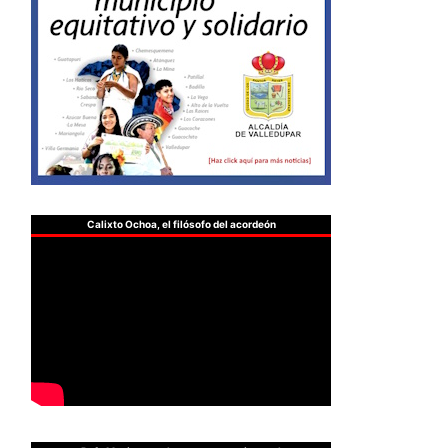
Calixto Ochoa, el filósofo del acordeón