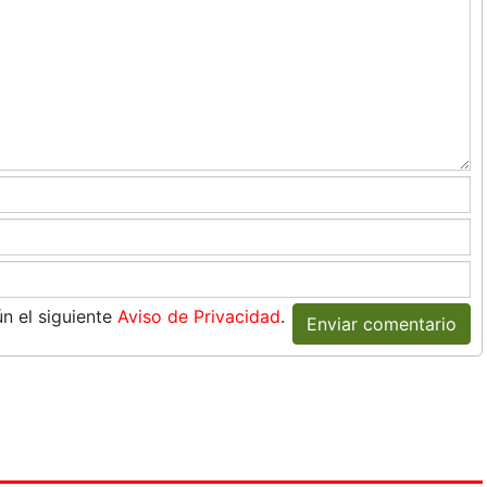
n el siguiente
Aviso de Privacidad
.
Enviar comentario