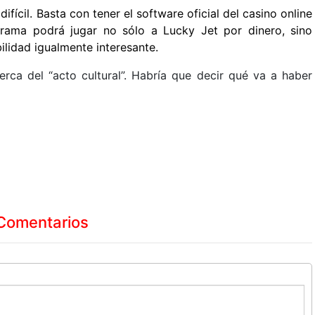
ifícil. Basta con tener el software oficial del casino online
rama podrá jugar no sólo a Lucky Jet por dinero, sino
ilidad igualmente interesante.
rca del “acto cultural”. Habría que decir qué va a haber
Comentarios