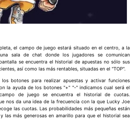
eta, el campo de juego estará situado en el centro, a la
 una sala de chat donde los jugadores se comunican
antalla se encuentra el historial de apuestas no sólo sus
ientes, así como las más rentables, situadas en el "TOP".
os botones para realizar apuestas y activar funciones
n la ayuda de los botones "+" "-" indicamos cual será el
campo de juego se encuentra el historial de cuotas.
ue nos da una idea de la frecuencia con la que Lucky Joe
recoge las cuotas. Las probabilidades más pequeñas están
y las más generosas en amarillo para que el historial sea