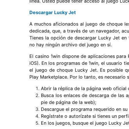
línea. Usted puede tener acceso al juego Lucky
Descargar Lucky Jet
A muchos aficionados al juego de choque le
dedicada, que, a través de un navegador, acu
Tienes la opción de descargar Lucky Jet en 
no hay ningún archivo del juego en sí.
El casino 1win dispone de aplicaciones par
iOS). En los programas de 1win, el usuario ti
el juego de choque Lucky Jet. Es posible q
Play Marketplace. Por lo tanto, es necesario s
Abrir la réplica de la página web oficial 
Busca los enlaces de descarga de las a
pie de página de la web);
Descargue el programa requerido en su t
Regístrate o autorízate si tienes un perfil
En los juegos, busque el juego Lucky Je