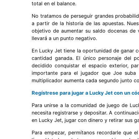
total en el balance.
No tratamos de perseguir grandes probabilid
a partir de la historia de las apuestas. Nue
objetivo de aumentar su saldo docenas de v
llevará a un punto negativo.
En Lucky Jet tiene la oportunidad de ganar c
cantidad ganada. El único personaje del p
decidido conquistar el espacio exterior, par
importante para el jugador que Joe suba lo
multiplicador aumenta cada segundo junto con
Regístrese para jugar a Lucky Jet con un c
Para unirse a la comunidad de juego de Luck
necesita registrarse y depositar. A continuac
en Lucky Jet, jugar con dinero y retirar sus g
Para empezar, permítanos recordarle que el