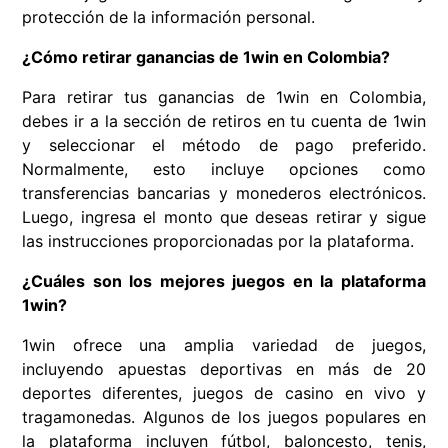
protección de la información personal.
¿Cómo retirar ganancias de 1win en Colombia?
Para retirar tus ganancias de 1win en Colombia,
debes ir a la sección de retiros en tu cuenta de 1win
y seleccionar el método de pago preferido.
Normalmente, esto incluye opciones como
transferencias bancarias y monederos electrónicos.
Luego, ingresa el monto que deseas retirar y sigue
las instrucciones proporcionadas por la plataforma.
¿Cuáles son los mejores juegos en la plataforma
1win?
1win ofrece una amplia variedad de juegos,
incluyendo apuestas deportivas en más de 20
deportes diferentes, juegos de casino en vivo y
tragamonedas. Algunos de los juegos populares en
la plataforma incluyen fútbol, baloncesto, tenis,