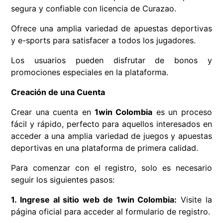
segura y confiable con licencia de Curazao.
Ofrece una amplia variedad de apuestas deportivas
y e-sports para satisfacer a todos los jugadores.
Los usuarios pueden disfrutar de bonos y
promociones especiales en la plataforma.
Creación de una Cuenta
Crear una cuenta en
1win Colombia
es un proceso
fácil y rápido, perfecto para aquellos interesados en
acceder a una amplia variedad de juegos y apuestas
deportivas en una plataforma de primera calidad.
Para comenzar con el registro, solo es necesario
seguir los siguientes pasos:
1. Ingrese al sitio web de 1win Colombia:
Visite la
página oficial para acceder al formulario de registro.