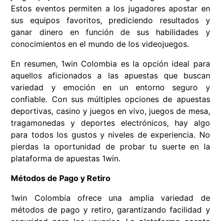
Estos eventos permiten a los jugadores apostar en
sus equipos favoritos, prediciendo resultados y
ganar dinero en función de sus habilidades y
conocimientos en el mundo de los videojuegos.
En resumen, 1win Colombia es la opción ideal para
aquellos aficionados a las apuestas que buscan
variedad y emoción en un entorno seguro y
confiable. Con sus múltiples opciones de apuestas
deportivas, casino y juegos en vivo, juegos de mesa,
tragamonedas y deportes electrónicos, hay algo
para todos los gustos y niveles de experiencia. No
pierdas la oportunidad de probar tu suerte en la
plataforma de apuestas 1win.
Métodos de Pago y Retiro
1win Colombia ofrece una amplia variedad de
métodos de pago y retiro, garantizando facilidad y