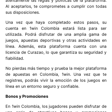
atentamente las reglas y políticas de la plataforma.
Al aceptarlos, te comprometes a cumplir con todas
sus disposiciones.
Una vez que haya completado estos pasos, su
cuenta en 1win Colombia estará lista para ser
utilizada. Podrá disfrutar de una amplia gama de
juegos, apuestas deportivas y otras actividades en
línea. Además, esta plataforma cuenta con una
licencia de Curazao, lo que garantiza su seguridad y
fiabilidad.
No pierdas más tiempo y prueba la mejor plataforma
de apuestas en Colombia, 1win. Una vez que te
registres, podrás vivir la emoción de los juegos en
línea en un entorno seguro y confiable.
Bonos y Promociones
En 1win Colombia, los jugadores pueden disfrutar de