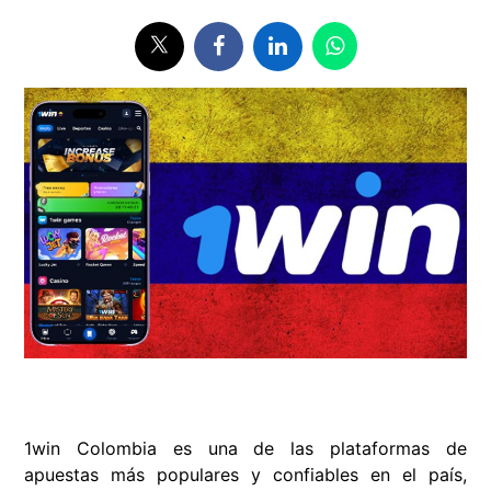
1win Colombia es una de las plataformas de
apuestas más populares y confiables en el país,