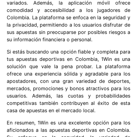
variados. Además, la aplicación móvil ofrece
comodidad y accesibilidad a los jugadores de
Colombia. La plataforma se enfoca en la seguridad y
la privacidad, permitiendo a los usuarios disfrutar de
sus apuestas sin preocuparse por posibles riesgos a
su información financiera o personal.
Si estás buscando una opción fiable y completa para
tus apuestas deportivas en Colombia, 1Win es una
solución que vale la pena probar. La plataforma
ofrece una experiencia sólida y agradable para los
apostadores, con una gran variedad de deportes,
mercados, promociones y bonos atractivos para los
usuarios. Además, las cuotas y probabilidades
competitivas también contribuyen al éxito de esta
casa de apuestas en el mercado local.
En resumen, 1Win es una excelente opción para los
aficionados a las apuestas deportivas en Colombia.