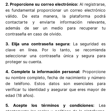
2. Proporcione su correo electrónico:
Al registrarse,
es fundamental proporcionar un correo electrónico
válido. De esta manera, la plataforma podrá
contactarte y enviarte información relevante,
además de ser un medio para recuperar tu
contraseña en caso de olvido.
3. Elija una contraseña segura:
La seguridad es
clave en línea. Por lo tanto, se recomienda
seleccionar una contraseña única y segura para
proteger su cuenta.
4. Complete la información personal:
Proporcione
su nombre completo, fecha de nacimiento y número
de teléfono. Estos datos son esenciales para
verificar tu identidad y asegurar que eres mayor de
edad (18 años).
5. Acepte los términos y condiciones:
Lea