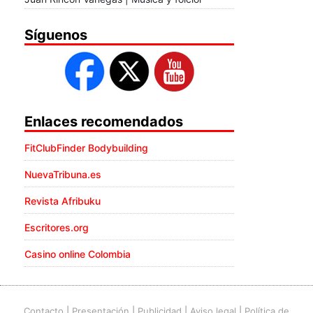
Síguenos
Enlaces recomendados
FitClubFinder Bodybuilding
NuevaTribuna.es
Revista Afribuku
Escritores.org
Casino online Colombia
Contacto
|
Presentación
|
Publicidad
|
Aviso legal
|
Política de