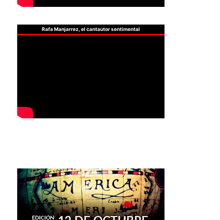
Rafa Manjarrez, el cantautor sentimental