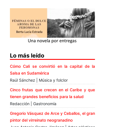
Lo más leído
Cómo Cali se convirtió en la capital de la
Salsa en Sudamérica
Raúl Sánchez | Música y folclor
Cinco frutas que crecen en el Caribe y que
tienen grandes beneficios para la salud
Redacción | Gastronomía
Gregorio Vásquez de Arce y Ceballos, el gran
pintor del virreinato neogranadino