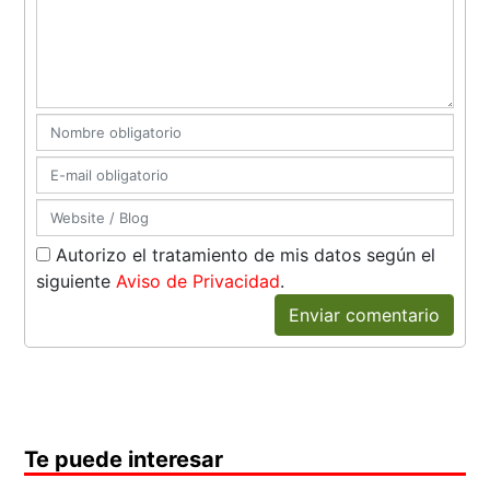
Autorizo el tratamiento de mis datos según el
siguiente
Aviso de Privacidad
.
Enviar comentario
Te puede interesar