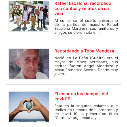
Rafael Escalona, recordado
con cantos y relatos de su
vida
Al cumplirse el cuarto aniversario
de la partida del maestro Rafael
Escalona Martínez, sus familiares y
amigos se dieron cita el...
Recordando a Toba Mendoza
Nació en La Peña (Guajira) era el
mayor de cinco hermanos, sus
padres fueron Ángel Mendoza y
María Francisca Acosta. Desde muy
joven...
El amor en los tiempos del
covid19
Esta es la segunda columna que
realizo en tiempos de cuarentena y
de covid 19, la primera se tituló
“Coronavirus, empatía y...