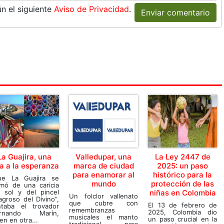
n el siguiente
Aviso de Privacidad
.
Enviar comentario
La Guajira, una
Valledupar, una
La Ley 2447 de
a a la esperanza
marca de ciudad
2025: un paso
para enamorar al
histórico para la
ue La Guajira se
mundo
protección de las
rmó de una caricia
l sol y del pincel
niñas en Colombia
Un folclor vallenato
agroso del Divino”,
que cubre con
El 13 de febrero de
ntaba el trovador
remembranzas
2025, Colombia dio
rnando Marín,
musicales el manto
un paso crucial en la
en en otra...