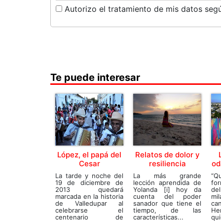
Autorizo el tratamiento de mis datos segú
Te puede interesar
López, el papá del
Relatos de dolor y
Cesar
resiliencia
od
La tarde y noche del
La más grande
“Q
19 de diciembre de
lección aprendida de
fo
2013 quedará
Yolanda [i] hoy da
de
marcada en la historia
cuenta del poder
mil
de Valledupar al
sanador que tiene el
ca
celebrarse el
tiempo, de las
He
centenario de
características...
qui