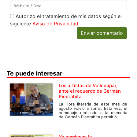
Autorizo el tratamiento de mis datos según el
siguiente
Aviso de Privacidad
.
Enviar comentario
Te puede interesar
Los artistas de Valledupar,
ante el recuerdo de Germán
Piedrahita
La Hora literaria de este mes de
agosto volvió a sonar. Esta vez, el
homenaje dedicado a la memoria
de Germán Piedrahita permitió...
Ya comienza la