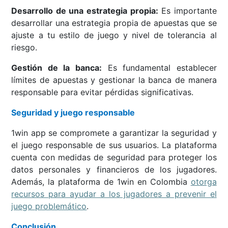
Desarrollo de una estrategia propia:
Es importante
desarrollar una estrategia propia de apuestas que se
ajuste a tu estilo de juego y nivel de tolerancia al
riesgo.
Gestión de la banca:
Es fundamental establecer
límites de apuestas y gestionar la banca de manera
responsable para evitar pérdidas significativas.
Seguridad y juego responsable
1win app se compromete a garantizar la seguridad y
el juego responsable de sus usuarios. La plataforma
cuenta con medidas de seguridad para proteger los
datos personales y financieros de los jugadores.
Además, la plataforma de 1win en Colombia
otorga
recursos para ayudar a los jugadores a prevenir el
juego problemático
.
Conclusión