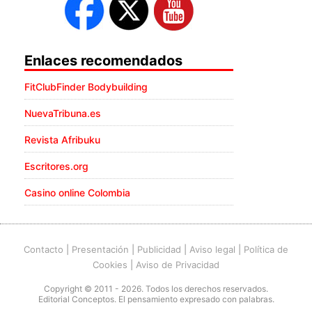
Enlaces recomendados
FitClubFinder Bodybuilding
NuevaTribuna.es
Revista Afribuku
Escritores.org
Casino online Colombia
Contacto
|
Presentación
|
Publicidad
|
Aviso legal
|
Política de
Cookies
|
Aviso de Privacidad
Copyright © 2011 - 2026. Todos los derechos reservados.
Editorial Conceptos. El pensamiento expresado con palabras.