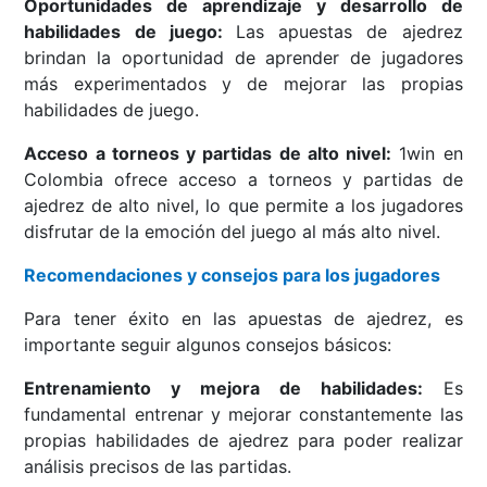
Oportunidades de aprendizaje y desarrollo de
habilidades de juego:
Las apuestas de ajedrez
brindan la oportunidad de aprender de jugadores
más experimentados y de mejorar las propias
habilidades de juego.
Acceso a torneos y partidas de alto nivel:
1win en
Colombia ofrece acceso a torneos y partidas de
ajedrez de alto nivel, lo que permite a los jugadores
disfrutar de la emoción del juego al más alto nivel.
Recomendaciones y consejos para los jugadores
Para tener éxito en las apuestas de ajedrez, es
importante seguir algunos consejos básicos:
Entrenamiento y mejora de habilidades:
Es
fundamental entrenar y mejorar constantemente las
propias habilidades de ajedrez para poder realizar
análisis precisos de las partidas.