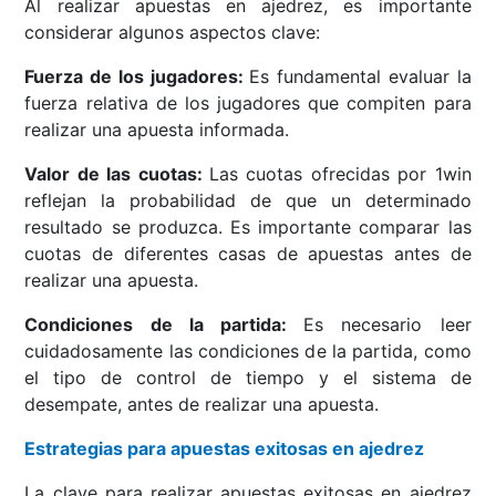
Al realizar apuestas en ajedrez, es importante
considerar algunos aspectos clave:
Fuerza de los jugadores:
Es fundamental evaluar la
fuerza relativa de los jugadores que compiten para
realizar una apuesta informada.
Valor de las cuotas:
Las cuotas ofrecidas por 1win
reflejan la probabilidad de que un determinado
resultado se produzca. Es importante comparar las
cuotas de diferentes casas de apuestas antes de
realizar una apuesta.
Condiciones de la partida:
Es necesario leer
cuidadosamente las condiciones de la partida, como
el tipo de control de tiempo y el sistema de
desempate, antes de realizar una apuesta.
Estrategias para apuestas exitosas en ajedrez
La clave para realizar apuestas exitosas en ajedrez