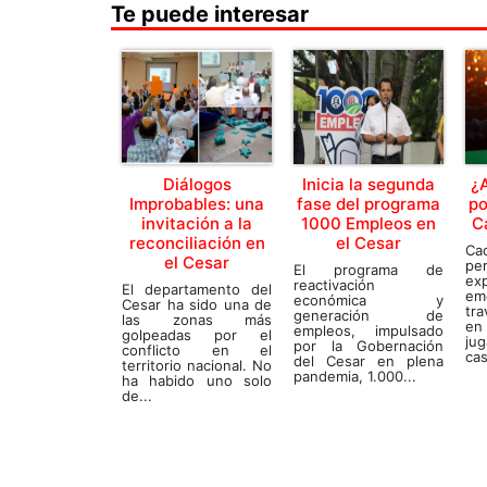
Te puede interesar
Diálogos
Inicia la segunda
¿
Improbables: una
fase del programa
po
invitación a la
1000 Empleos en
C
reconciliación en
el Cesar
C
el Cesar
pe
El programa de
ex
reactivación
El departamento del
em
económica y
Cesar ha sido una de
tra
generación de
las zonas más
en
empleos, impulsado
golpeadas por el
jug
por la Gobernación
conflicto en el
cas
del Cesar en plena
territorio nacional. No
pandemia, 1.000...
ha habido uno solo
de...