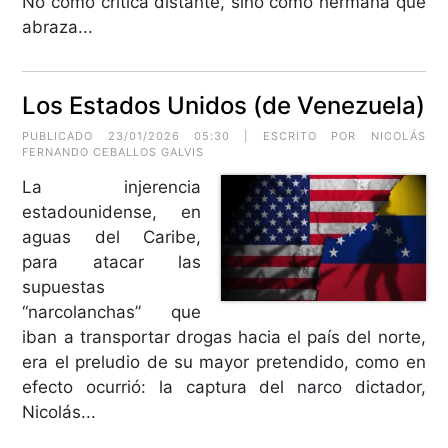
No como crítica distante, sino como hermana que
abraza...
Los Estados Unidos (de Venezuela)
PUBLICADO 23/01/2026 05:30 | ESCRITO POR
NICOLÁS
FERNANDO CEBALLOS GALVIS
La injerencia
estadounidense, en
aguas del Caribe,
para atacar las
supuestas
“narcolanchas” que
iban a transportar drogas hacia el país del norte,
era el preludio de su mayor pretendido, como en
efecto ocurrió: la captura del narco dictador,
Nicolás...