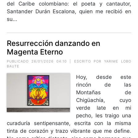
del Caribe colombiano: el poeta y cantautor,
Santander Durán Escalona, quien me recibió en
su...
Resurrección danzando en
Magenta Eterno
PUBLICADO 26/01/2026 04:10 | ESCRITO POR
YARIME LOBO
BAUTE
Hoy, desde este
rincón de las
Montañas de
Chigüachía, cuyo
verde late en mi
pecho, les traigo una
curaduría sentipensante, escrita con la misma
tinta de corazón y trazo vibrante que me define.