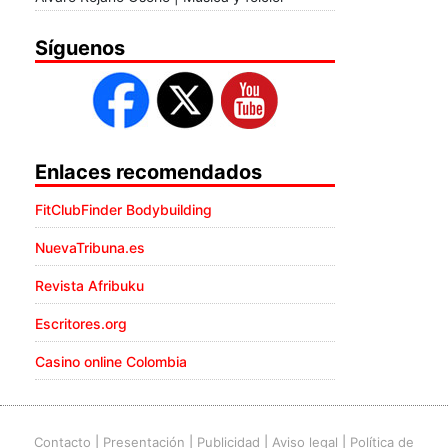
Síguenos
Enlaces recomendados
FitClubFinder Bodybuilding
NuevaTribuna.es
Revista Afribuku
Escritores.org
Casino online Colombia
Contacto
|
Presentación
|
Publicidad
|
Aviso legal
|
Política de