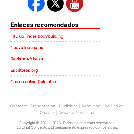
Enlaces recomendados
FitClubFinder Bodybuilding
NuevaTribuna.es
Revista Afribuku
Escritores.org
Casino online Colombia
Contacto
|
Presentación
|
Publicidad
|
Aviso legal
|
Política de
Cookies
|
Aviso de Privacidad
Copyright © 2011 - 2026. Todos los derechos reservados.
Editorial Conceptos. El pensamiento expresado con palabras.