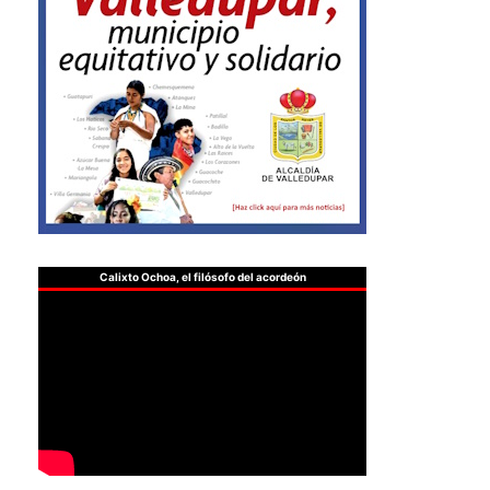
Calixto Ochoa, el filósofo del acordeón