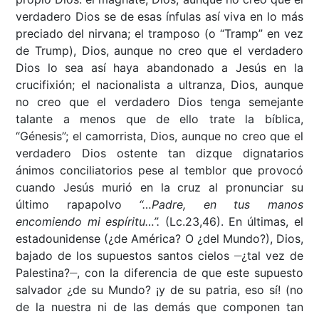
verdadero Dios se de esas ínfulas así viva en lo más
preciado del nirvana; el tramposo (o “Tramp” en vez
de Trump), Dios, aunque no creo que el verdadero
Dios lo sea así haya abandonado a Jesús en la
crucifixión; el nacionalista a ultranza, Dios, aunque
no creo que el verdadero Dios tenga semejante
talante a menos que de ello trate la bíblica,
“Génesis”; el camorrista, Dios, aunque no creo que el
verdadero Dios ostente tan dizque dignatarios
ánimos conciliatorios pese al temblor que provocó
cuando Jesús murió en la cruz al pronunciar su
último rapapolvo
“…Padre, en tus manos
encomiendo mi espíritu…”.
(Lc.23,46). En últimas, el
estadounidense (¿de América? O ¿del Mundo?), Dios,
__
bajado de los supuestos santos cielos
¿tal vez de
__
Palestina?
, con la diferencia de que este supuesto
salvador ¿de su Mundo? ¡y de su patria, eso sí! (no
de la nuestra ni de las demás que componen tan