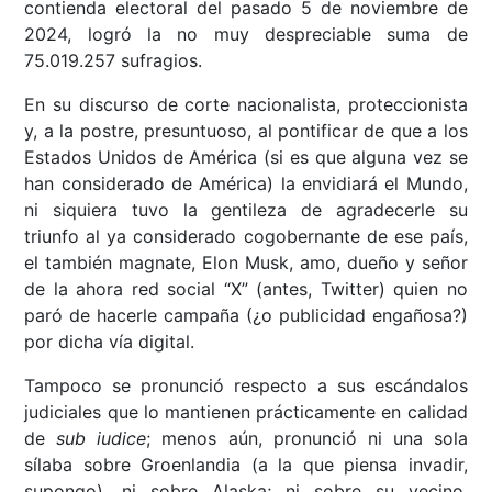
contienda electoral del pasado 5 de noviembre de
2024, logró la no muy despreciable suma de
75.019.257 sufragios.
En su discurso de corte nacionalista, proteccionista
y, a la postre, presuntuoso, al pontificar de que a los
Estados Unidos de América (si es que alguna vez se
han considerado de América) la envidiará el Mundo,
ni siquiera tuvo la gentileza de agradecerle su
triunfo al ya considerado cogobernante de ese país,
el también magnate, Elon Musk, amo, dueño y señor
de la ahora red social “X” (antes, Twitter) quien no
paró de hacerle campaña (¿o publicidad engañosa?)
por dicha vía digital.
Tampoco se pronunció respecto a sus escándalos
judiciales que lo mantienen prácticamente en calidad
de
sub iudice
; menos aún, pronunció ni una sola
sílaba sobre Groenlandia (a la que piensa invadir,
supongo), ni sobre Alaska; ni sobre su vecino,