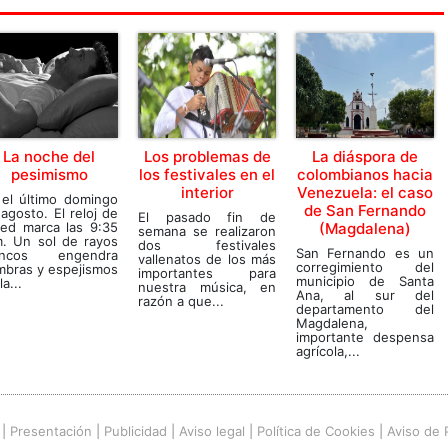
La noche del
Los problemas de
La diáspora de
pesimismo
los festivales en el
colombianos hacia
interior
Venezuela: el caso
 el último domingo
de San Fernando
agosto. El reloj de
El pasado fin de
red marca las 9:35
(Magdalena)
semana se realizaron
m. Un sol de rayos
dos festivales
San Fernando es un
ancos engendra
vallenatos de los más
corregimiento del
mbras y espejismos
importantes para
municipio de Santa
la...
nuestra música, en
Ana, al sur del
razón a que...
departamento del
Magdalena,
importante despensa
agrícola,...
|
Presentación
|
Publicidad
|
Aviso legal
|
Política de Cookies
|
Aviso de 