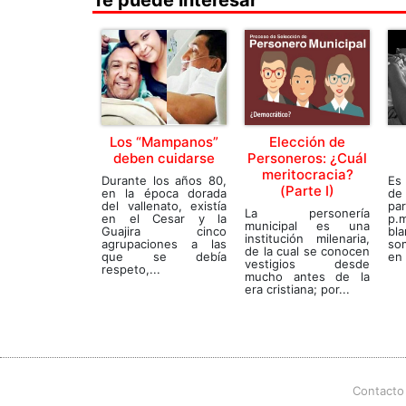
Te puede interesar
Los “Mampanos”
Elección de
deben cuidarse
Personeros: ¿Cuál
meritocracia?
Durante los años 80,
Es
(Parte I)
en la época dorada
de 
del vallenato, existía
pa
La personería
en el Cesar y la
p.
municipal es una
Guajira cinco
bl
institución milenaria,
agrupaciones a las
so
de la cual se conocen
que se debía
en 
vestigios desde
respeto,...
mucho antes de la
era cristiana; por...
Contacto