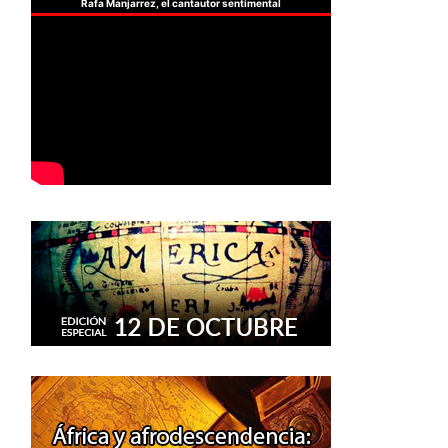
Rafa Manjarrez, el cantautor sentimental