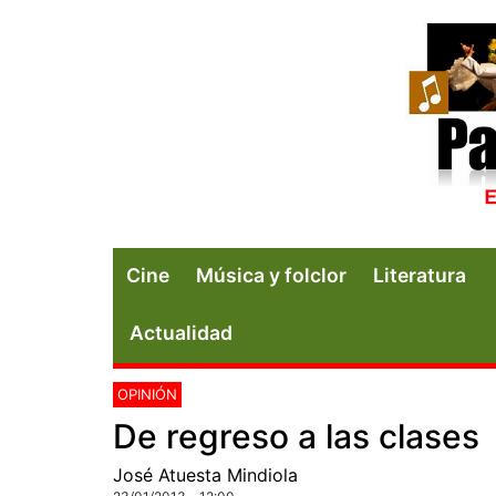
Cine
Música y folclor
Literatura
Actualidad
OPINIÓN
De regreso a las clases
José Atuesta Mindiola