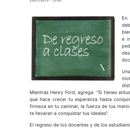
23/01/2013 - 12:00
En 
deb
bie
e i
ped
des
doc
Una
mot
dis
Mientras Henry Ford, agrega: “Si tienes entu
que hace crecer tu esperanza hasta conquist
firmeza en tu caminar, la fuerza de tus manos
te llevaran a conquistar tus ideales”.
El regreso de los docentes y de los estudiant