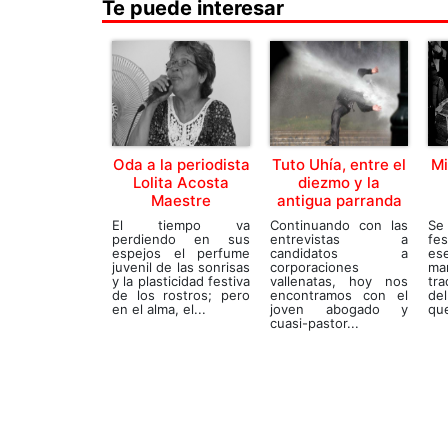
Te puede interesar
Oda a la periodista
Tuto Uhía, entre el
Mi
Lolita Acosta
diezmo y la
Maestre
antigua parranda
El tiempo va
Continuando con las
Se
perdiendo en sus
entrevistas a
fes
espejos el perfume
candidatos a
ese
juvenil de las sonrisas
corporaciones
ma
y la plasticidad festiva
vallenatas, hoy nos
tra
de los rostros; pero
encontramos con el
de
en el alma, el...
joven abogado y
que
cuasi-pastor...