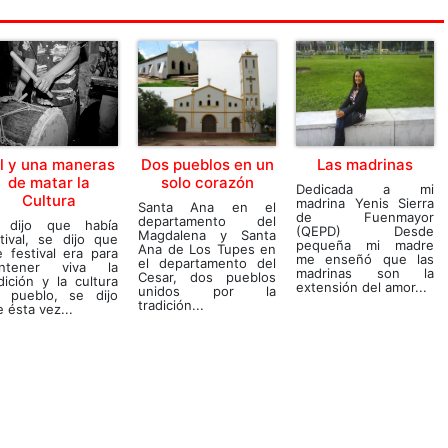
l y una maneras
Dos pueblos en un
Las madrinas
de matar la
solo corazón
Dedicada a mi
Cultura
madrina Yenis Sierra
Santa Ana en el
de Fuenmayor
departamento del
 dijo que había
(QEPD) Desde
Magdalena y Santa
tival, se dijo que
pequeña mi madre
Ana de Los Tupes en
 festival era para
me enseñó que las
el departamento del
ntener viva la
madrinas son la
Cesar, dos pueblos
dición y la cultura
extensión del amor...
unidos por la
l pueblo, se dijo
tradición...
 ésta vez...