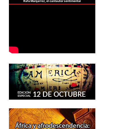
Rafa Manjarrez, el cantautor sentimental