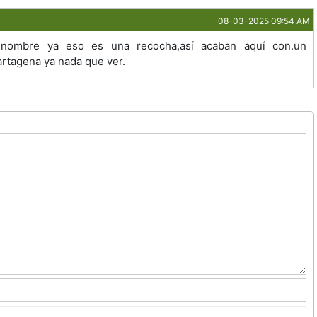
08-03-2025 09:54 AM
l nombre ya eso es una recocha,así acaban aquí con.un
artagena ya nada que ver.