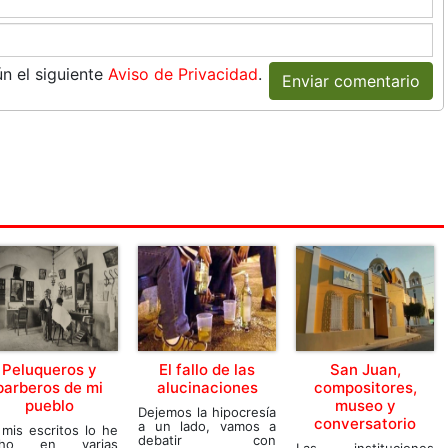
n el siguiente
Aviso de Privacidad
.
Enviar comentario
Peluqueros y
El fallo de las
San Juan,
barberos de mi
alucinaciones
compositores,
pueblo
museo y
Dejemos la hipocresía
conversatorio
a un lado, vamos a
mis escritos lo he
debatir con
cho en varias