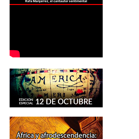
Rafa Manjarrez, el cantautor sentimental