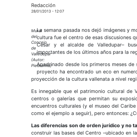
Redacción
28/01/2013 - 12:07
La semana pasada nos dejó imágenes y mo
Mural
del
cultura fue el centro de esas discusiones 
Concejo
Cesar y el alcalde de Valledupar– bu
de
importantes de los últimos años para la reg
Valledupar
(Autor:
Apadrinado desde los primeros meses de s
Piedrahita)
proyecto ha encontrado un eco en numeros
proyección de la cultura vallenata a nivel regi
Es innegable que el patrimonio cultural de 
centros o galerías que permitan su exposi
encuentros culturales (y el museo del Carib
como el ejemplo a seguir), pero entonces: ¿Cu
Las diferencias son de orden jurídico y no 
construir las bases del Centro –ubicado en la