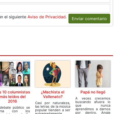
n el siguiente
Aviso de Privacidad
.
Enviar comentario
s 10 columnistas
¿Machista el
Papá no llegó
más leídos del
Vallenato?
A veces crecemos
2016
buscando afuera lo
Casi por naturaleza,
que nunca
las letras de la música
 debate público se
aprendimos a darnos
popular tienden a ser
nima con los
por dentro. Angie
extremadamente