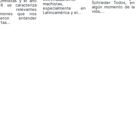
lumnistas y el año
Schrieder Todos, en
machistas,
16 se caracteriza
algún momento de la
especialmente en
r relevantes
vida,...
Latinoamérica y el...
iniones que nos
cieron entender
rtas...