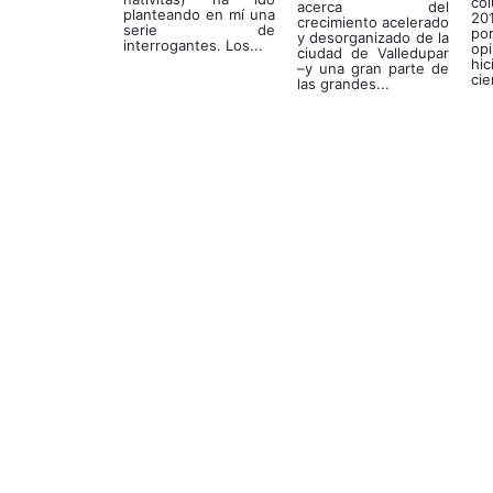
co
acerca del
planteando en mí una
20
crecimiento acelerado
serie de
po
y desorganizado de la
interrogantes. Los...
op
ciudad de Valledupar
hi
–y una gran parte de
cie
las grandes...