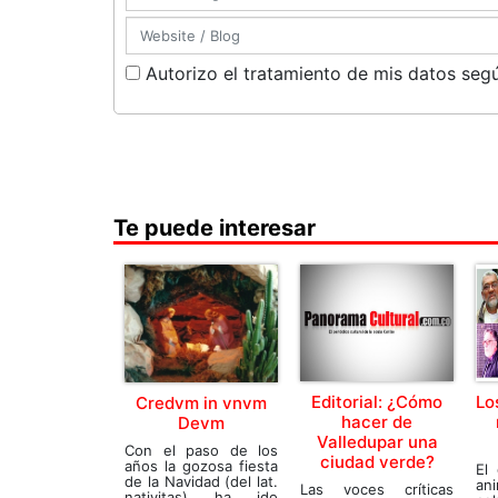
Autorizo el tratamiento de mis datos segú
Te puede interesar
Editorial: ¿Cómo
Lo
Credvm in vnvm
hacer de
Devm
Valledupar una
Con el paso de los
ciudad verde?
años la gozosa fiesta
El
de la Navidad (del lat.
a
Las voces críticas
nativitas) ha ido