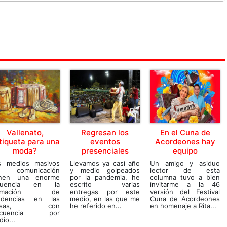
Regresan los
En el Cuna de
Vallenato,
eventos
Acordeones hay
tiqueta para una
presenciales
equipo
moda?
Llevamos ya casi año
Un amigo y asiduo
s medios masivos
y medio golpeados
lector de esta
 comunicación
por la pandemia, he
columna tuvo a bien
enen una enorme
escrito varias
invitarme a la 46
fluencia en la
entregas por este
versión del Festival
ormación de
medio, en las que me
Cuna de Acordeones
ndencias en las
he referido en...
en homenaje a Rita...
asas, con
ecuencia por
io...