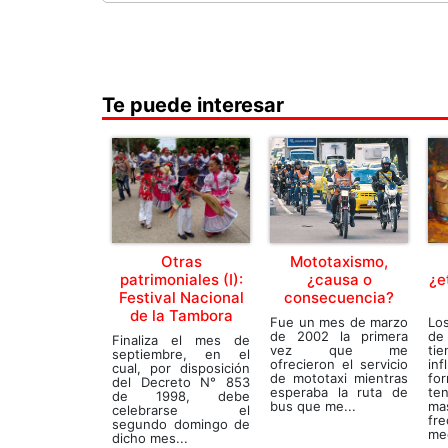
Te puede interesar
Otras
Mototaxismo,
patrimoniales (I):
¿causa o
¿e
Festival Nacional
consecuencia?
de la Tambora
Fue un mes de marzo
Lo
de 2002 la primera
de
Finaliza el mes de
vez que me
ti
septiembre, en el
ofrecieron el servicio
in
cual, por disposición
de mototaxi mientras
f
del Decreto N° 853
esperaba la ruta de
te
de 1998, debe
bus que me...
m
celebrarse el
fr
segundo domingo de
med
dicho mes...